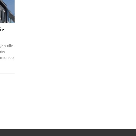
ie
ych ulic
ków
amienice