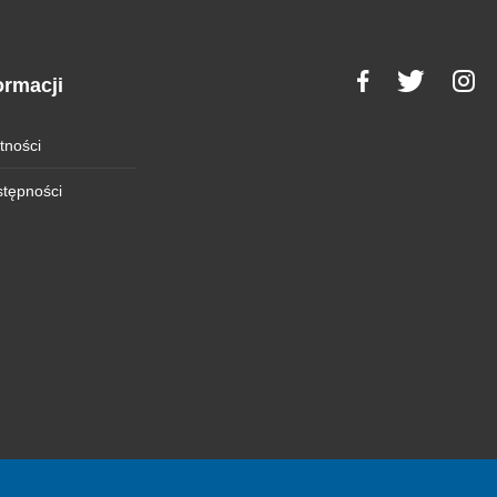
ormacji
tności
stępności