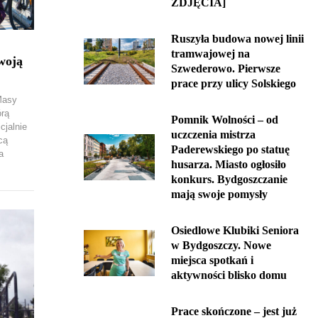
ZDJĘCIA]
Ruszyła budowa nowej linii
tramwajowej na
woją
Szwederowo. Pierwsze
prace przy ulicy Solskiego
Masy
órą
Pomnik Wolności – od
cjalnie
uczczenia mistrza
cą
Paderewskiego po statuę
a
husarza. Miasto ogłosiło
konkurs. Bydgoszczanie
mają swoje pomysły
Osiedlowe Klubiki Seniora
w Bydgoszczy. Nowe
miejsca spotkań i
aktywności blisko domu
Prace skończone – jest już