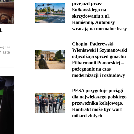
przejazd przez
Sułkowskiego na
skrzyżowaniu z ul.
Kamienną. Autobusy
wracają na normalne trasy
l.
Chopin, Paderewski,
waj na
Wieniawski i Szymanowski
Miasta
odjeżdżają sprzed gmachu
Filharmonii Pomorskiej –
pożegnanie na czas
modernizacji i rozbudowy
PESA przygotuje pociągi
dla największego polskiego
przewoźnika kolejowego.
Kontrakt może być wart
miliard złotych