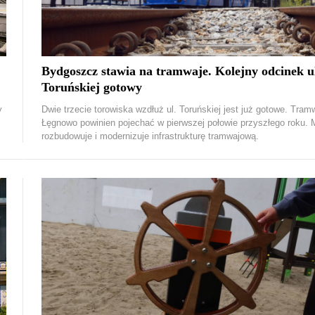
Bydgoszcz stawia na tramwaje. Kolejny odcinek u
Toruńskiej gotowy
y
Dwie trzecie torowiska wzdłuż ul. Toruńskiej jest już gotowe. Tram
Łęgnowo powinien pojechać w pierwszej połowie przyszłego roku. 
rozbudowuje i modernizuje infrastrukturę tramwajową.