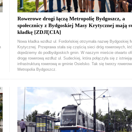
Rowerowe drogi łączą Metropolię Bydgoszcz, a
społecznicy z Bydgoskiej Masy Krytycznej mają s
kładkę [ZDJĘCIA]
Nowa kładka wzdłuż ul. Fordońskiej otrzymała nazwę Bydgoskiej 
h
Krytycznej. Przeprawa stała się częścią sieci dróg rowerowych, kt
dojedziemy do podbydgoskich gmin. W naszym mieście otwarto ofi
drogę rowerową wzdłuż ul. Sudeckiej, która połączyła się z istnieją
infrastrukturą rowerową w gminie Osielsko. Tak się tworzy rowerow
Metropolia Bydgoszcz.