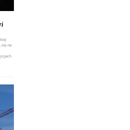
ej
kiej
 się na
tycjach