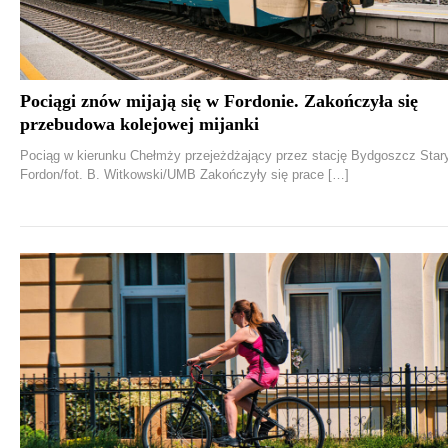
Pociągi znów mijają się w Fordonie. Zakończyła się
przebudowa kolejowej mijanki
Pociąg w kierunku Chełmży przejeżdżający przez stację Bydgoszcz Star
Fordon/fot. B. Witkowski/UMB Zakończyły się prace […]