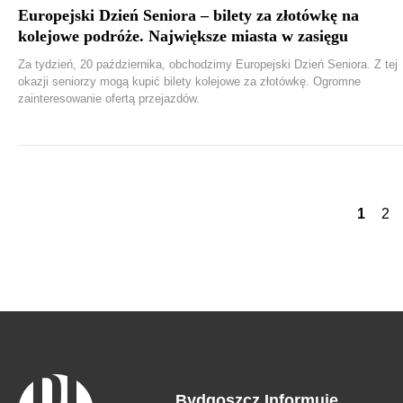
Europejski Dzień Seniora – bilety za złotówkę na
kolejowe podróże. Największe miasta w zasięgu
Za tydzień, 20 października, obchodzimy Europejski Dzień Seniora. Z tej
okazji seniorzy mogą kupić bilety kolejowe za złotówkę. Ogromne
zainteresowanie ofertą przejazdów.
1
2
Bydgoszcz Informuje