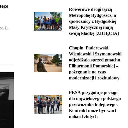
tece
Rowerowe drogi łączą
Metropolię Bydgoszcz, a
społecznicy z Bydgoskiej
Masy Krytycznej mają
ot. B.
swoją kładkę [ZDJĘCIA]
Chopin, Paderewski,
Wieniawski i Szymanowski
odjeżdżają sprzed gmachu
Filharmonii Pomorskiej –
pożegnanie na czas
modernizacji i rozbudowy
PESA przygotuje pociągi
dla największego polskiego
przewoźnika kolejowego.
Kontrakt może być wart
miliard złotych