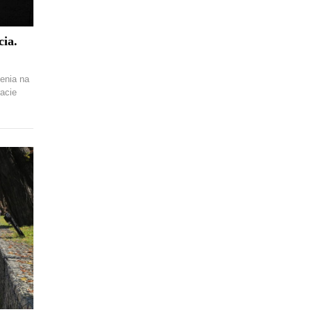
cia.
ienia na
racie