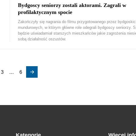
Bydgoscy seniorzy zostali aktorami. Zagrali w
profilaktycznym spocie
Zakończyły się nagrania do filmu przygotowanego przez bydgoskic
mundurowych, w którym główne role odegrali bydgoscy seniorzy. S
będzie uświadamiał starszych mieszkańców jakie zagrożenia niesi
sobą działalność oszustów.
3
…
6
Kategorie
Więcej inf