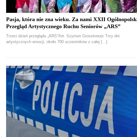
Pasja, która nie zna wieku. Za nami XXII Ogólnopolsk
Przegląd Artystycznego Ruchu Seniorów „ARS”
Trzeci dzień przeglądu „ARS”/fot. Szymon Grosskreutz Trzy dni
artystycznych emocji, około 700 uczestników z całej […]