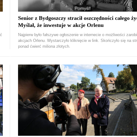
Senior z Bydgoszczy stracił oszczędności całego ży
Myślał, że inwestuje w akcje Orlenu
ść
Najpierw było fałszywe ogłoszenie w internecie o możliwości zarob
akcjach Orlenu. Wystarczyło kliknięcie w link. Skończyło się na st
ponad ćwierć miliona złotych.