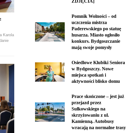
ZDJĘCIA]
Pomnik Wolności – od
:
uczczenia mistrza
Paderewskiego po statuę
husarza. Miasto ogłosiło
a Karola
danie
konkurs. Bydgoszczanie
mają swoje pomysły
Osiedlowe Klubiki Seniora
w Bydgoszczy. Nowe
miejsca spotkań i
aktywności blisko domu
Prace skończone – jest już
przejazd przez
Sułkowskiego na
skrzyżowaniu z ul.
Kamienną. Autobusy
wracają na normalne trasy