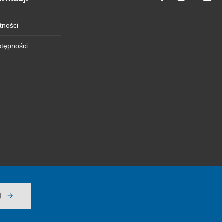
tności
stępności
j