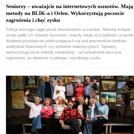
Seniorzy – uważajcie na internetowych oszustów. Mają
metody na BLIK-a i Orlen. Wykorzystują poczucie
zagrożenia i chęć zysku
Policja ostrzega ciągle przed internetowymi oszustami. Niestety kolejne
osoby padły ich ofiarami oszustów i straciły swoje oszczędności w wynik
działania przestępców podszywających się pod pracowników banków,
analityków finansowych czy brokerów inwestycyjnych. Sprawcy
wykorzystują różne metody manipulacji – od wzbudzania poczucia
zagrożenia, po obietnice szybkiego i wysokiego zysku.