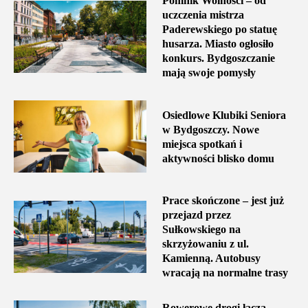
Pomnik Wolności – od
uczczenia mistrza
Paderewskiego po statuę
husarza. Miasto ogłosiło
konkurs. Bydgoszczanie
mają swoje pomysły
Osiedlowe Klubiki Seniora
w Bydgoszczy. Nowe
miejsca spotkań i
aktywności blisko domu
Prace skończone – jest już
przejazd przez
Sułkowskiego na
skrzyżowaniu z ul.
Kamienną. Autobusy
wracają na normalne trasy
Rowerowe drogi łączą