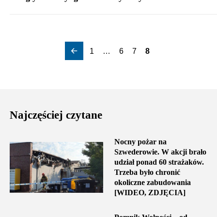
1
…
6
7
8
Najczęściej czytane
Nocny pożar na
Szwederowie. W akcji brało
udział ponad 60 strażaków.
Trzeba było chronić
okoliczne zabudowania
[WIDEO, ZDJĘCIA]