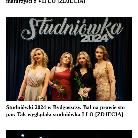
maturzyści z VII LO [ZDJĘCIA]
Studniówki 2024 w Bydgoszczy. Bal na prawie sto
par. Tak wyglądała studniówka I LO [ZDJĘCIA]