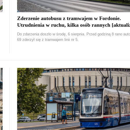
Zderzenie autobusu z tramwajem w Fordonie.
Utrudnienia w ruchu, kilka osób rannych [aktuali
Do zdarzenia doszło w środę, 6 sierpnia. Przed godziną 8 rano autob
69 zderzył się z tramwajem linii nr 5.