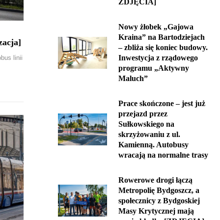
ZDJĘCIA]
Nowy żłobek „Gajowa
Kraina” na Bartodziejach
zacja]
– zbliża się koniec budowy.
Inwestycja z rządowego
us linii
programu „Aktywny
Maluch”
Prace skończone – jest już
przejazd przez
Sułkowskiego na
skrzyżowaniu z ul.
Kamienną. Autobusy
wracają na normalne trasy
Rowerowe drogi łączą
Metropolię Bydgoszcz, a
społecznicy z Bydgoskiej
Masy Krytycznej mają