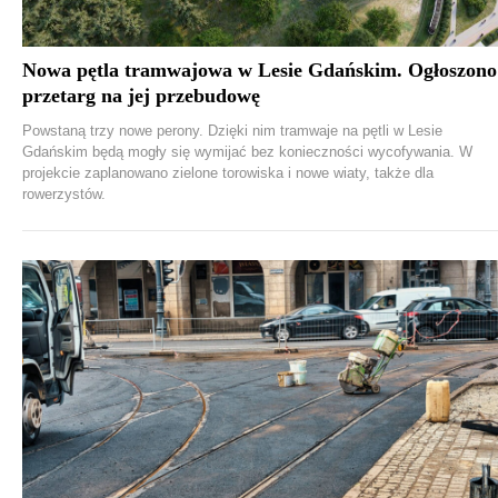
Nowa pętla tramwajowa w Lesie Gdańskim. Ogłoszono
przetarg na jej przebudowę
Powstaną trzy nowe perony. Dzięki nim tramwaje na pętli w Lesie
Gdańskim będą mogły się wymijać bez konieczności wycofywania. W
projekcie zaplanowano zielone torowiska i nowe wiaty, także dla
rowerzystów.