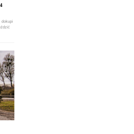
4
 dokupi
eździć