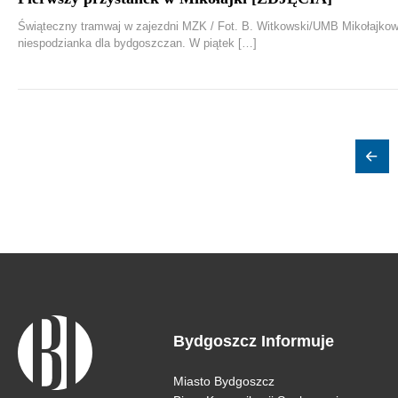
Świąteczny tramwaj w zajezdni MZK / Fot. B. Witkowski/UMB Mikołajko
niespodzianka dla bydgoszczan. W piątek […]
Bydgoszcz Informuje
Miasto Bydgoszcz