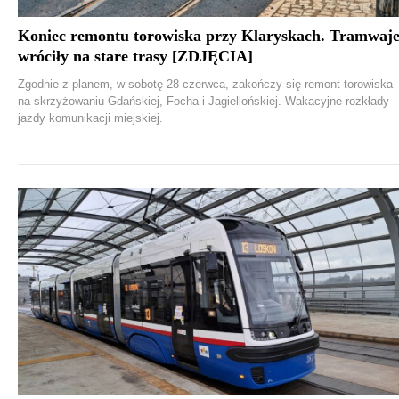
Koniec remontu torowiska przy Klaryskach. Tramwaj
wróciły na stare trasy [ZDJĘCIA]
Zgodnie z planem, w sobotę 28 czerwca, zakończy się remont torowiska
na skrzyżowaniu Gdańskiej, Focha i Jagiellońskiej. Wakacyjne rozkłady
jazdy komunikacji miejskiej.