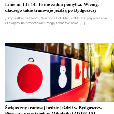
Linie nr 13 i 14. To nie żadna pomyłka. Wiemy,
dlaczego takie tramwaje jeżdżą po Bydgoszczy
„Trzynastka” na Dworcu Wschód / Fot. Mat. ZDMiKP Bydgoszczanie
czekający na przystankach mogą zobaczyć nowe […]
Świąteczny tramwaj będzie jeździł w Bydgoszczy.
Pierwszy przystanek w Mikołajki [ZDJĘCIA]