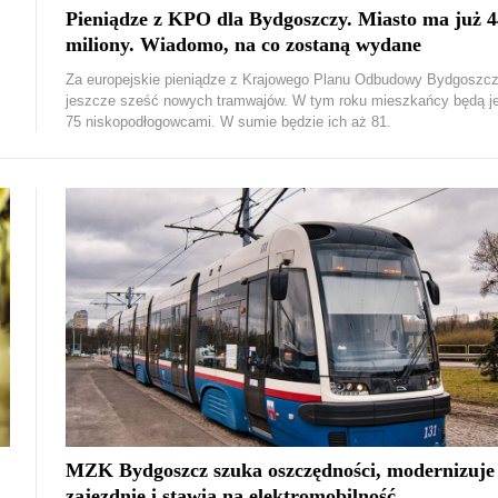
Pieniądze z KPO dla Bydgoszczy. Miasto ma już 4
miliony. Wiadomo, na co zostaną wydane
Za europejskie pieniądze z Krajowego Planu Odbudowy Bydgoszcz
jeszcze sześć nowych tramwajów. W tym roku mieszkańcy będą j
75 niskopodłogowcami. W sumie będzie ich aż 81.
MZK Bydgoszcz szuka oszczędności, modernizuje
zajezdnię i stawia na elektromobilność