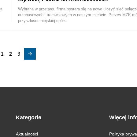
wa
Wybrana w przetargu firma postara się na nowo ułożyć sieć połącz
autobusowych i tramwajowych w naszym mieście. Prezes MZK mó
przyszłości miejskiej spółki.
1
2
3
Kategorie
Więcej inf
Aktualności
Polityka prywa