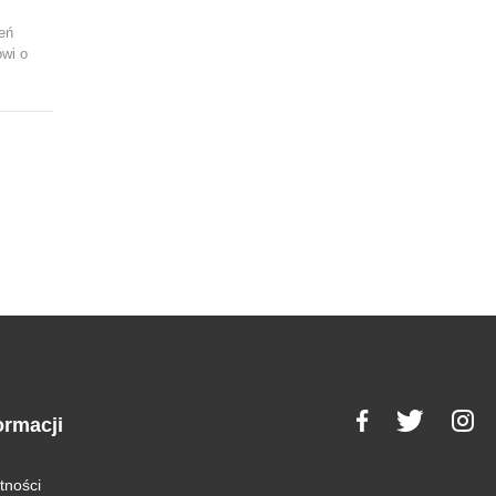
eń
wi o
ormacji
tności