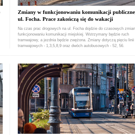
e
Zmiany w funkcjonowaniu komunikacji publiczne
ul. Focha. Prace zakończą się do wakacji
Na czas prac drogowych na ul. Focha dojdzie do czasowych zmia
funkcjonowaniu komunikacji miejskiej. Wstrzymany będzie ruch
tramwajowy, a jezdnia będzie zwężona. Zmiany dotyczą pięciu linii
tramwajowych - 1,3,5,8,9 oraz dwóch autobusowych - 52, 56.