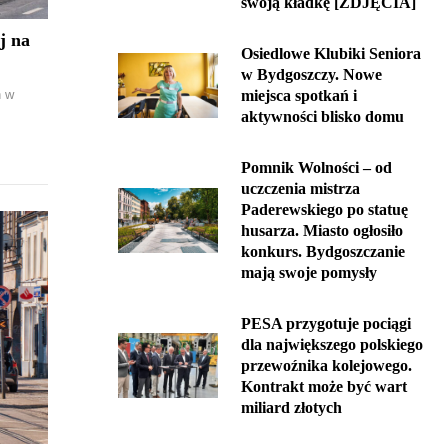
swoją kładkę [ZDJĘCIA]
j na
Osiedlowe Klubiki Seniora
w Bydgoszczy. Nowe
n w
miejsca spotkań i
aktywności blisko domu
Pomnik Wolności – od
uczczenia mistrza
Paderewskiego po statuę
husarza. Miasto ogłosiło
konkurs. Bydgoszczanie
mają swoje pomysły
PESA przygotuje pociągi
dla największego polskiego
przewoźnika kolejowego.
Kontrakt może być wart
miliard złotych