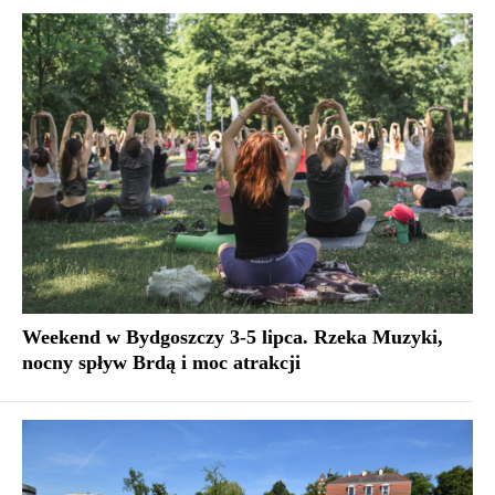
Weekend w Bydgoszczy 3-5 lipca. Rzeka Muzyki,
nocny spływ Brdą i moc atrakcji