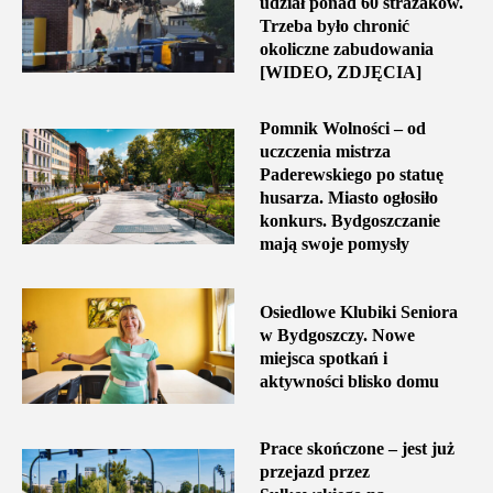
udział ponad 60 strażaków.
Trzeba było chronić
okoliczne zabudowania
[WIDEO, ZDJĘCIA]
Pomnik Wolności – od
uczczenia mistrza
Paderewskiego po statuę
husarza. Miasto ogłosiło
konkurs. Bydgoszczanie
mają swoje pomysły
Osiedlowe Klubiki Seniora
w Bydgoszczy. Nowe
miejsca spotkań i
aktywności blisko domu
Prace skończone – jest już
przejazd przez