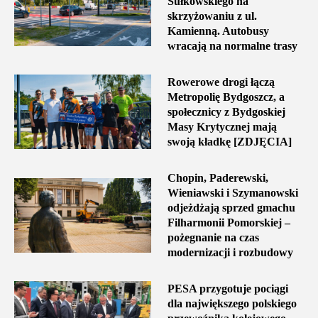
Sułkowskiego na
skrzyżowaniu z ul.
Kamienną. Autobusy
wracają na normalne trasy
Rowerowe drogi łączą
Metropolię Bydgoszcz, a
społecznicy z Bydgoskiej
Masy Krytycznej mają
swoją kładkę [ZDJĘCIA]
Chopin, Paderewski,
Wieniawski i Szymanowski
odjeżdżają sprzed gmachu
Filharmonii Pomorskiej –
pożegnanie na czas
modernizacji i rozbudowy
PESA przygotuje pociągi
dla największego polskiego