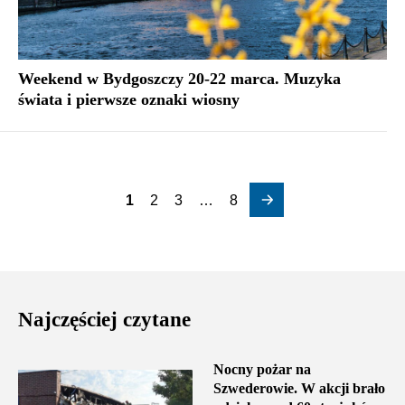
Weekend w Bydgoszczy 20-22 marca. Muzyka
świata i pierwsze oznaki wiosny
1
2
3
…
8
Najczęściej czytane
Nocny pożar na
Szwederowie. W akcji brało