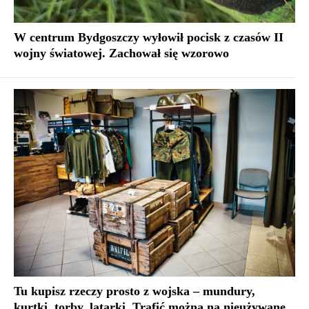
W centrum Bydgoszczy wyłowił pocisk z czasów II
wojny światowej. Zachował się wzorowo
Tu kupisz rzeczy prosto z wojska – mundury,
kurtki, torby, latarki. Trafić można na nieużywane