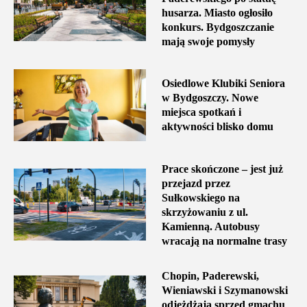
husarza. Miasto ogłosiło
konkurs. Bydgoszczanie
mają swoje pomysły
Osiedlowe Klubiki Seniora
w Bydgoszczy. Nowe
miejsca spotkań i
aktywności blisko domu
Prace skończone – jest już
przejazd przez
Sułkowskiego na
skrzyżowaniu z ul.
Kamienną. Autobusy
wracają na normalne trasy
Chopin, Paderewski,
Wieniawski i Szymanowski
odjeżdżają sprzed gmachu