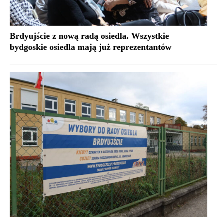
Brdyujście z nową radą osiedla. Wszystkie
bydgoskie osiedla mają już reprezentantów