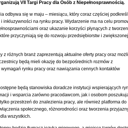
ganizują VII Targi Pracy dla Osób z Niepełnosprawnością.
a odbywa się w maju – miesiącu, który coraz częściej podkreś
 i inkluzywności na rynku pracy. Wydarzenie ma na celu prom
pełnosprawnościami oraz ukazanie korzyści płynących z tworzen
tóre przyczyniają się do rozwoju przedsiębiorstw i zwiększone
 z różnych branż zaprezentują aktualne oferty pracy oraz możl
zestnicy będą mieli okazję do bezpośrednich rozmów z
 wymagań rynku pracy oraz nawiązania cennych kontaktów
ostępne będą stanowiska doradcze instytucji wspierających ry
ormacji i wsparcia zarówno pracodawcom, jak i osobom poszuku
e tylko przestrzeń do znalezienia pracy, ale również platforma do
ączenia społecznego, różnorodności oraz tworzenia przyjazny
dla wszystkich.
ępny będzie tłumacz języka migowego, a miejsce targów dost