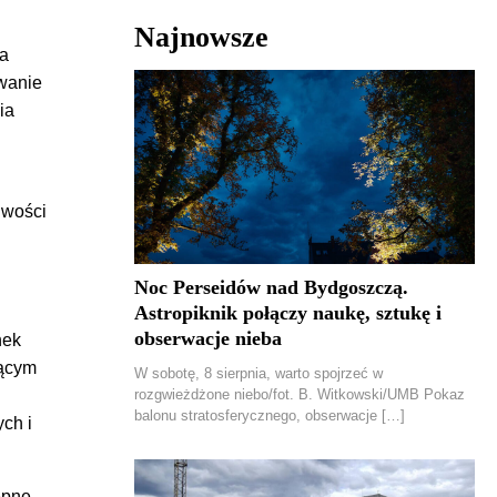
Najnowsze
la
owanie
ia
j
iwości
Noc Perseidów nad Bydgoszczą.
Astropiknik połączy naukę, sztukę i
obserwacje nieba
nek
jącym
W sobotę, 8 sierpnia, warto spojrzeć w
rozgwieżdżone niebo/fot. B. Witkowski/UMB Pokaz
balonu stratosferycznego, obserwacje […]
ch i
ępne