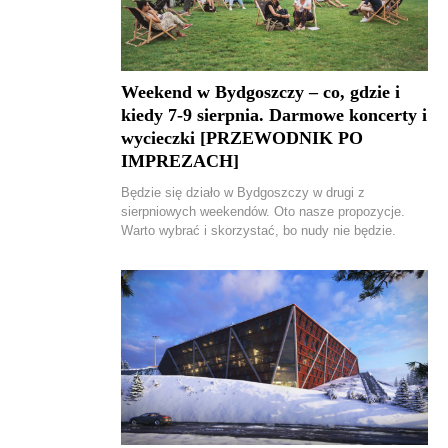
Weekend w Bydgoszczy – co, gdzie i
kiedy 7-9 sierpnia. Darmowe koncerty i
wycieczki [PRZEWODNIK PO
IMPREZACH]
Będzie się działo w Bydgoszczy w drugi z
sierpniowych weekendów. Oto nasze propozycje.
Warto wybrać i skorzystać, bo nudy nie będzie.