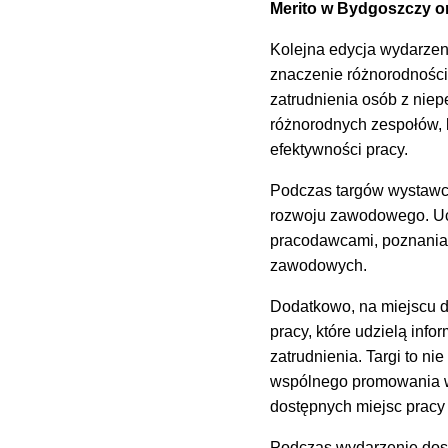
Merito w Bydgoszczy or
Kolejna edycja wydarzeni
znaczenie różnorodności
zatrudnienia osób z nie
różnorodnych zespołów, k
efektywności pracy.
Podczas targów wystawcy
rozwoju zawodowego. Uc
pracodawcami, poznania
zawodowych.
Dodatkowo, na miejscu d
pracy, które udzielą inf
zatrudnienia. Targi to ni
wspólnego promowania wł
dostępnych miejsc pracy 
Podczas wydarzenie dost