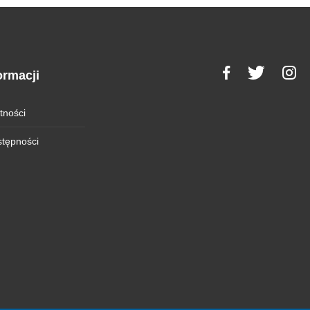
ormacji
tności
stępności