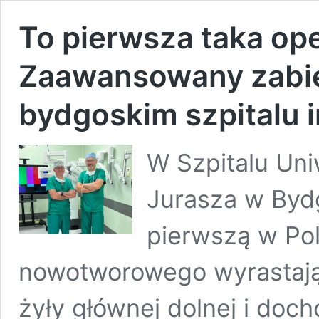
To pierwsza taka ope
Zaawansowany zabi
bydgoskim szpitalu 
W Szpitalu Uni
Jurasza w Byd
pierwszą w Pol
nowotworowego wyrastając
żyły głównej dolnej i do