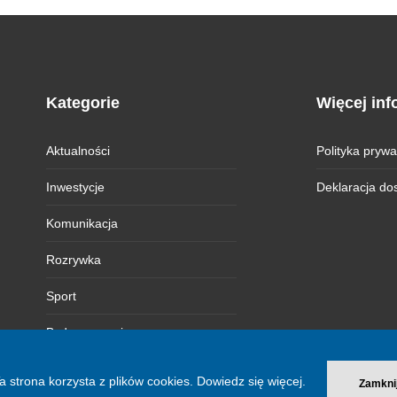
Kategorie
Więcej inf
Aktualności
Polityka prywa
Inwestycje
Deklaracja do
Komunikacja
Rozrywka
Sport
Bydgoszczanie
Magazyn BI
a strona korzysta z plików cookies.
Dowiedz się więcej.
Zamkni