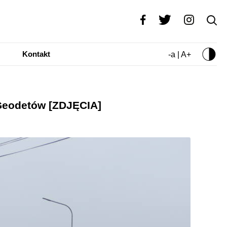
Kontakt
-a | A+
 Geodetów [ZDJĘCIA]