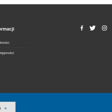
ormacji
tności
stępności
j