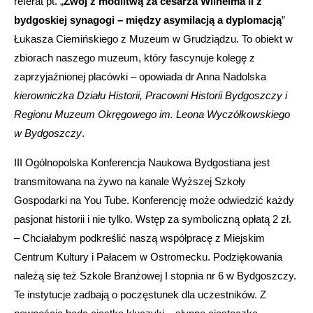
referat pt. „
Zwój z modlitwą
za cesarza Wilhelma II z
bydgoskiej synagogi – między asymilacją a dyplomacją
”
Łukasza Ciemińskiego z Muzeum w Grudziądzu. To obiekt w
zbiorach naszego muzeum, który fascynuje kolegę z
zaprzyjaźnionej placówki – opowiada dr Anna Nadolska
kierowniczka Działu Historii, Pracowni Historii Bydgoszczy i
Regionu Muzeum Okręgowego im. Leona Wyczółkowskiego
w Bydgoszczy
.
III Ogólnopolska Konferencja Naukowa Bydgostiana jest
transmitowana na żywo na kanale Wyższej Szkoły
Gospodarki na You Tube. Konferencję może odwiedzić każdy
pasjonat historii i nie tylko. Wstęp za symboliczną opłatą 2 zł.
– Chciałabym podkreślić naszą współpracę z Miejskim
Centrum Kultury i Pałacem w Ostromecku. Podziękowania
należą się też Szkole Branżowej I stopnia nr 6 w Bydgoszczy.
Te instytucje zadbają o poczęstunek dla uczestników. Z