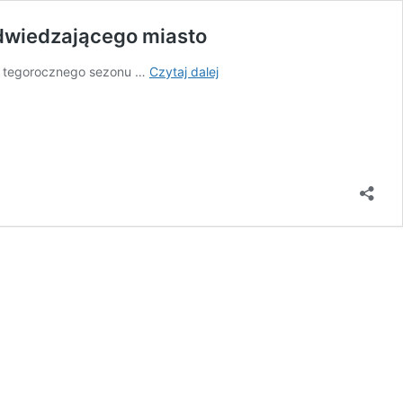
odwiedzającego miasto
Turystyczny
ą tegorocznego sezonu …
Czytaj dalej
zawrót
głowy
w
Bydgoskim
Centrum
Informacji.
Inny
model
turysty
odwiedzającego
miasto