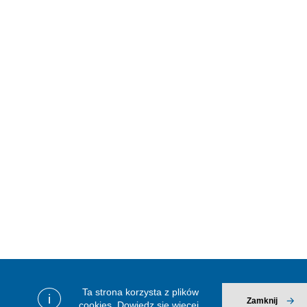
Ta strona korzysta z plików
i
Zamknij
cookies.
Dowiedz się więcej.