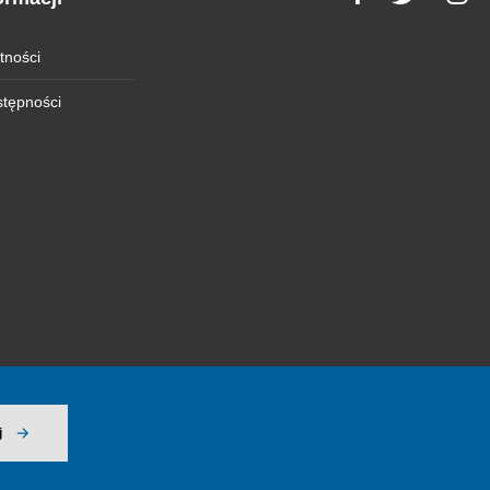
tności
stępności
j