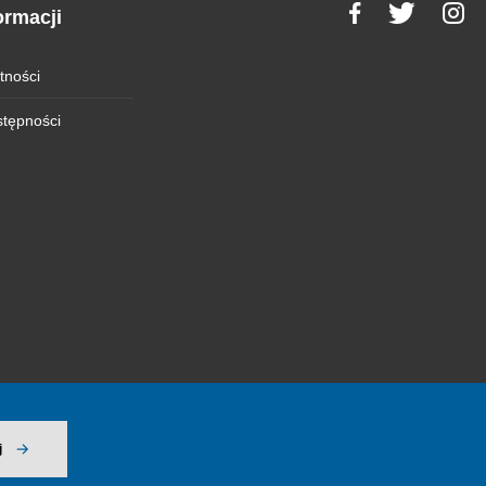
ormacji
tności
stępności
j