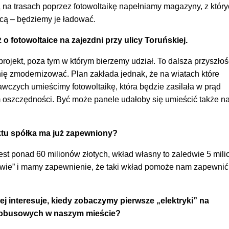
 na trasach poprzez fotowoltaikę napełniamy magazyny, z któr
cą – będziemy je ładować.
 fotowoltaice na zajezdni przy ulicy Toruńskiej.
projekt, poza tym w którym bierzemy udział. To dalsza przyszłoś
ię zmodernizować. Plan zakłada jednak, że na wiatach które
wczych umieścimy fotowoltaikę, która będzie zasilała w prąd
 oszczędności. Być może panele udałoby się umieścić także n
ktu spółka ma już zapewniony?
jest ponad 60 milionów złotych, wkład własny to zaledwie 5 mil
łowie” i mamy zapewnienie, że taki wkład pomoże nam zapewnić
j interesuje, kiedy zobaczymy pierwsze „elektryki” na
utobusowych w naszym mieście?