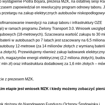
 wystąpienie Piotra Bojara, prezesa MZK, na ostatniej sesji R
czasem zapowiedział on rewolucyjny program odnowy taboru. 
ja przetargu na zakup elektrycznych autobusów niskopodłogowy
ofinansowanie inwestycji na zakup taboru i infrastruktury OZE
gii) w ramach programu Zielony Transport 3.0. Wniosek uwzglę
gubowych (18-metrowych). Szacowana wartość zakupu to 30 m
 baterii w autobusach po 7 latach jest szacowany na 6,5 miliona
 autobusy 12-metrowe (za 14 milionów złotych z wymianą baterii
na złotych). Przewidujemy również zakup ładowarek elektryczn
tych, magazynów energii elektrycznej (2,2 miliona złotych), bud
2 mln zł) oraz infrastruktura dodatkowej za 1,6 mln złotych – mów
cie z prezesem MZK.
im etapie jest wniosek MZK i kiedy możemy zobaczyć pieni
?
osek złożony do Narodowego Funduszu Ochrony Środowiska i