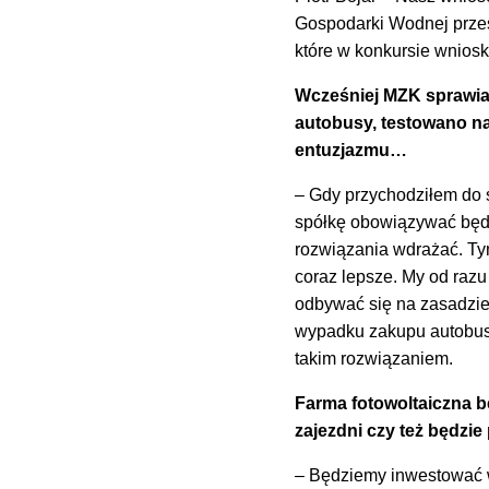
Gospodarki Wodnej przes
które w konkursie wnios
Wcześniej MZK sprawiał
autobusy, testowano na 
entuzjazmu…
– Gdy przychodziłem do 
spółkę obowiązywać będą
rozwiązania wdrażać. Tym
coraz lepsze. My od raz
odbywać się na zasadzie 
wypadku zakupu autobusó
takim rozwiązaniem.
Farma fotowoltaiczna bę
zajezdni czy też będzi
– Będziemy inwestować w