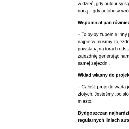
w dzień, gdy autobusy są
nocą – gdy autobusy wró
Wspomniał pan również o
– To byłby zupełnie inny 
najpierw musimy zajezdn
powstaną na torach odsta
zajezdnię generując nam
samej zajezdni.
Wkład własny do proje
– Całość projektu warta 
złotych. Jesteśmy „po s
miasto.
Bydgoszczan najbardzie
regularnych liniach a