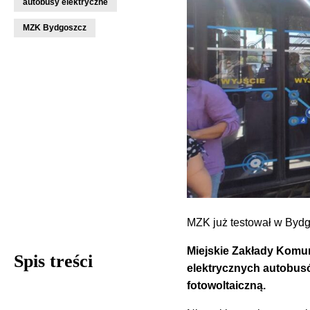
autobusy elektryczne
MZK Bydgoszcz
MZK już testował w Bydg
Miejskie Zakłady Komun
Spis treści
elektrycznych autobusó
fotowoltaiczną.