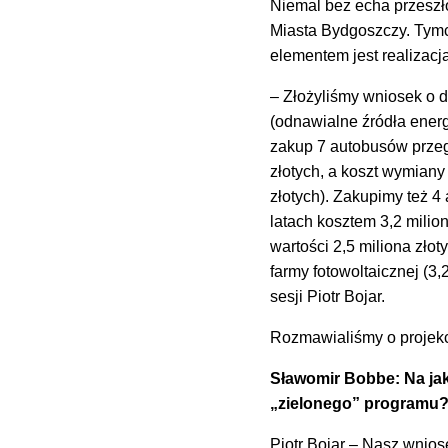
Niemal bez echa przeszło
Miasta Bydgoszczy. Tym
elementem jest realizac
– Złożyliśmy wniosek o d
(odnawialne źródła ener
zakup 7 autobusów prze
złotych, a koszt wymiany
złotych). Zakupimy też 4
latach kosztem 3,2 milio
wartości 2,5 miliona zło
farmy fotowoltaicznej (3,
sesji Piotr Bojar.
Rozmawialiśmy o projek
Sławomir Bobbe: Na jak
„zielonego” programu
Piotr Bojar – Nasz wni