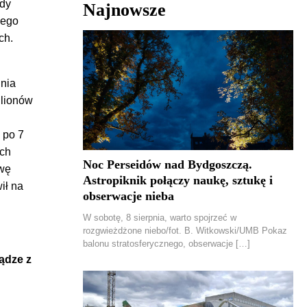
ady
Najnowsze
Jego
ch.
dnia
ilionów
 po 7
ych
Noc Perseidów nad Bydgoszczą.
owę
Astropiknik połączy naukę, sztukę i
ił na
obserwacje nieba
W sobotę, 8 sierpnia, warto spojrzeć w
rozgwieżdżone niebo/fot. B. Witkowski/UMB Pokaz
balonu stratosferycznego, obserwacje […]
ądze z