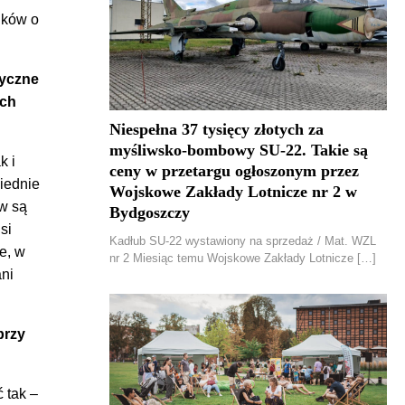
dków o
ryczne
ich
Niespełna 37 tysięcy złotych za
myśliwsko-bombowy SU-22. Takie są
k i
ceny w przetargu ogłoszonym przez
iednie
Wojskowe Zakłady Lotnicze nr 2 w
ów są
Bydgoszczy
si
Kadłub SU-22 wystawiony na sprzedaż / Mat. WZL
e, w
nr 2 Miesiąc temu Wojskowe Zakłady Lotnicze […]
ni
przy
 tak –