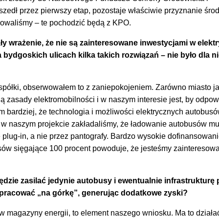
zedł przez pierwszy etap, pozostaje właściwie przyznanie śro
kowaliśmy – te pochodzić będą z KPO.
y wrażenie, że nie są zainteresowane inwestycjami w elekt
bydgoskich ulicach kilka takich rozwiązań – nie było dla n
spółki, obserwowałem to z zaniepokojeniem. Zarówno miasto ja
 zasady elektromobilności i w naszym interesie jest, by odpow
 bardziej, że technologia i możliwości elektrycznych autobus
u w naszym projekcie zakładaliśmy, że ładowanie autobusów mu
plug-in, a nie przez pantografy. Bardzo wysokie dofinansowani
w sięgające 100 procent powoduje, że jesteśmy zainteresowa
dzie zasilać jedynie autobusy i ewentualnie infrastrukturę 
e pracować „na górkę”, generując dodatkowe zyski?
 magazyny energii, to element naszego wniosku. Ma to działać