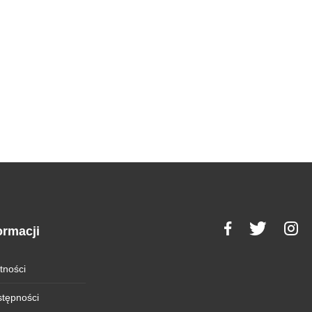
ormacji
tności
stępności