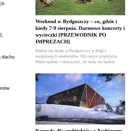
ych
Weekend w Bydgoszczy – co, gdzie i
kiedy 7-9 sierpnia. Darmowe koncerty i
wycieczki [PRZEWODNIK PO
ć,
IMPREZACH]
Będzie się działo w Bydgoszczy w drugi z
sierpniowych weekendów. Oto nasze propozycje.
a dachu
Warto wybrać i skorzystać, bo nudy nie będzie.
ionów
Nagroda dla architektów z Archigeum.