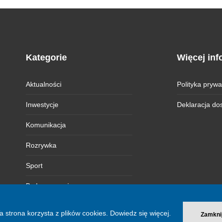
Kategorie
Więcej inf
Aktualności
Polityka prywa
Inwestycje
Deklaracja do
Komunikacja
Rozrywka
Sport
Bydgoszczanie
Magazyn BI
a strona korzysta z plików cookies.
Dowiedz się więcej.
Zamkni