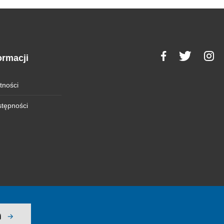
ormacji
tności
stępności
j