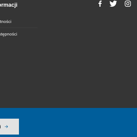
ormacji
tności
stępności
j