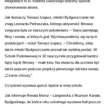
fotografiach m.in. Roberta Sawickiego widzimy sposób
uhonorowania aktora.
Jak tłumaczy Tomasz Izajasz, młodzi Bydgoszczanie nie
znają Leonarda Pietraszaka, którego aktywność filmowa
związana była ze starszymi pokoleniami. – Starsi pamiętają
filmy i seriale, w których grał. Wychowywaliśmy się na tych
produkcjach – mówi Tomasz Izajasz. – Chcieliśmy, żeby
także młodzi Bydgoszczanie poznali tak wybitną postać. W
Szkole Podstawowej nr 32 nauczyciele przygotowali bardzo
fajny kącik filmowy – małe kino. Na otwarciu dla uczniów był
także popcorn podczas projekcji pierwszego odcinka serialu
„Czarne chmury.”
Co tydzień wystawa gościć będzie w innej szkole.
Jak informuje Renata Moroz – Langowska z Muzeum Kanału
Bydgoskiego, do końca roku szkolnego wystawa trafi jeszcze