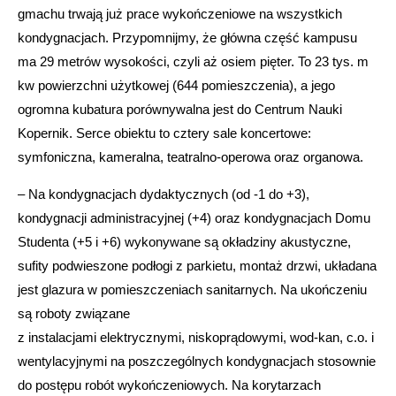
gmachu trwają już prace wykończeniowe na wszystkich
kondygnacjach. Przypomnijmy, że główna część kampusu
ma 29 metrów wysokości, czyli aż osiem pięter. To 23 tys. m
kw powierzchni użytkowej (644 pomieszczenia), a jego
ogromna kubatura porównywalna jest do Centrum Nauki
Kopernik. Serce obiektu to cztery sale koncertowe:
symfoniczna, kameralna, teatralno-operowa oraz organowa.
– Na kondygnacjach dydaktycznych (od -1 do +3),
kondygnacji administracyjnej (+4) oraz kondygnacjach Domu
Studenta (+5 i +6) wykonywane są okładziny akustyczne,
sufity podwieszone podłogi z parkietu, montaż drzwi, układana
jest glazura w pomieszczeniach sanitarnych. Na ukończeniu
są roboty związane
z instalacjami elektrycznymi, niskoprądowymi, wod-kan, c.o. i
wentylacyjnymi na poszczególnych kondygnacjach stosownie
do postępu robót wykończeniowych. Na korytarzach