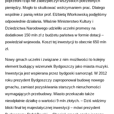
poprzedni rząd nie zabezpieczył wszystkich potrzebnych
pieniędzy. Mogło to skutkować wstrzymaniem prac. Dlatego
wspólnie z panią rektor prof. Elżbietą Wtorkowską podjęliśmy
odpowiednie działania. Właśnie Ministerstwo Kultury i
Dziedzictwa Narodowego udzieliło uczelni promesy na
dodatkowe 150 mln zł z budżetu państwa w formie dotacji –
powiedział wojewoda. Koszt tej inwestycji to obecnie 650 mln
zł.
Nowy gmach uczelni i związane z nim możliwości to kolejny
element budujący wizerunek Bydgoszczy jako miasta muzyki.
Inwestycja jest wspierana przez bydgoski samorząd. W 2012
roku prezydent Bydgoszczy zaproponował budowę nowego
gmachu, zamiast pozyskiwania starszych nieruchomości
wymagających przebudowy. Miasto przekazało także
nieodpłatnie działkę o wartości 9 mln złotych. – Dziś widzimy
bliski finał tej majestatycznej inwestycji – mówi prezydent