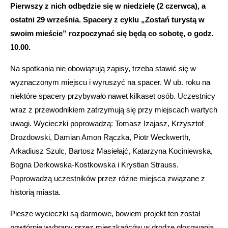
Pierwszy z nich odbędzie się w niedzielę (2 czerwca), a
ostatni 29 września. Spacery z cyklu „Zostań turystą w
swoim mieście” rozpoczynać się będą co sobotę, o godz.
10.00.
Na spotkania nie obowiązują zapisy, trzeba stawić się w
wyznaczonym miejscu i wyruszyć na spacer. W ub. roku na
niektóre spacery przybywało nawet kilkaset osób. Uczestnicy
wraz z przewodnikiem zatrzymują się przy miejscach wartych
uwagi. Wycieczki poprowadzą: Tomasz Izajasz, Krzysztof
Drozdowski, Damian Amon Rączka, Piotr Weckwerth,
Arkadiusz Szulc, Bartosz Masiełajć, Katarzyna Kociniewska,
Bogna Derkowska-Kostkowska i Krystian Strauss.
Poprowadzą uczestników przez różne miejsca związane z
historią miasta.
Piesze wycieczki są darmowe, bowiem projekt ten został
powtórnie wybrany przez mieszkańców w drodze głosowania