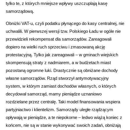
tylko te, z których mniejsze wpływy uszczuplają kasę
samorządową.
Obniżki VAT-u, czyli podatku płynącego do kasy centralnej, nie
uchwalili. W pierwszej wersji tzw. Polskiego Ładu w ogóle nie
przewidzieli rekompensat dla samorządów. Zareagowali
dopiero na wielki ruch sprzeciwu i zmasowaną akcję
protestacyjną. Tylko jak zareagowali – w gminach wiejskich
skompensują straty z nadmiarem, a w budżetach miast
pozostaną ogromne luki. Drastycznie są obniżane dochody
własne samorządów. Rząd stworzył antymotywacyjny
system, w którym zamiast dochodów własnych, o których
decydował samorząd, mamy pieniądze uznaniowo
rozdzielane przez centralę. Taki model finansowania wspiera
partyjniactwo i klientelizm. Samorządy uległe rządzącym
opływają w pieniądze, a te niepokorne – ledwo wiążą koniec z
końcem, nie są w stanie wykonywać swoich zadań, obniżają