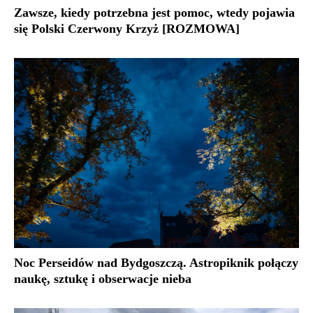
Zawsze, kiedy potrzebna jest pomoc, wtedy pojawia
się Polski Czerwony Krzyż [ROZMOWA]
Noc Perseidów nad Bydgoszczą. Astropiknik połączy
naukę, sztukę i obserwacje nieba