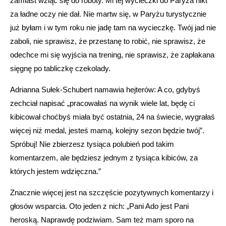
zamiast wziąć się do roboty. Mi tej wycieczki do Paryża nikt
za ładne oczy nie dał. Nie martw się, w Paryżu turystycznie
już byłam i w tym roku nie jadę tam na wycieczkę. Twój jad nie
zaboli, nie sprawisz, że przestanę to robić, nie sprawisz, że
odechce mi się wyjścia na trening, nie sprawisz, że zapłakana
sięgnę po tabliczkę czekolady.
Adrianna Sułek-Schubert namawia hejterów: A co, gdybyś
zechciał napisać „pracowałaś na wynik wiele lat, będę ci
kibicował choćbyś miała być ostatnia, 24 na świecie, wygrałaś
więcej niż medal, jesteś mamą, kolejny sezon będzie twój”.
Spróbuj! Nie zbierzesz tysiąca polubień pod takim
komentarzem, ale będziesz jednym z tysiąca kibiców, za
których jestem wdzięczna.”
Znacznie więcej jest na szczęście pozytywnych komentarzy i
głosów wsparcia. Oto jeden z nich: „Pani Ado jest Pani
heroską. Naprawdę podziwiam. Sam też mam sporo na