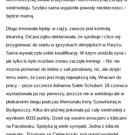
siedmioboju. Szybko sama wyjaśniła powody nieobecności –
będzie mamą.
Długo trenowała będąc w ciąży, zawsze pod kontrolą
lekarską. Od początku deklarowała, że spróbuje i chce się
przygotować do startu w igrzyskach olimpijskich w Paryżu.
Sama wywalczyła sobie kwalifikację. W lutym urodziła syna i
jak tylko to było możliwe znowu zaczęła treningi. – Nic nie
można porównać do bólów z sali porodowej, nic, ale dzięki
temu wiem, że Leon jest moją największą siłą. Wracam do
pracy – pisze szczerze Adrianna Sułek-Schubert. 18 czerwca
wystartowała po raz pierwszy, jeszcze nie w wieloboju ale w
płotkarskim biegu podczas Memoriału Ireny Szewińskiej w
Bydgoszczy. Kilka dni później pokonała już cały siedmiobój z
wynikiem 6033 punkty. Dzieli się swoimi emocjami z kibicami
na Facebooku. Spotyka ją wiele sympatii. Jedna z kibicek
napisała: „Trzymam za Ciebie kciuki, mój poród wyglądał