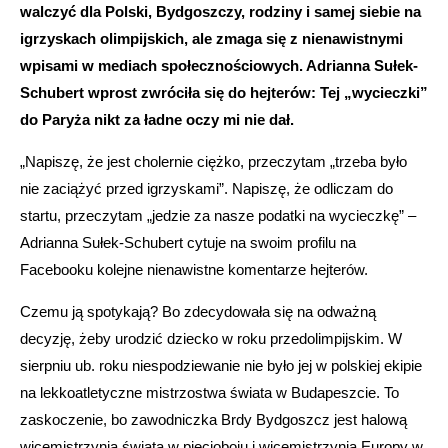
walczyć dla Polski, Bydgoszczy, rodziny i samej siebie na
igrzyskach olimpijskich, ale zmaga się z nienawistnymi
wpisami w mediach społecznościowych. Adrianna Sułek-
Schubert wprost zwróciła się do hejterów: Tej „wycieczki”
do Paryża nikt za ładne oczy mi nie dał.
„Napiszę, że jest cholernie ciężko, przeczytam „trzeba było
nie zaciążyć przed igrzyskami”. Napiszę, że odliczam do
startu, przeczytam „jedzie za nasze podatki na wycieczkę” –
Adrianna Sułek-Schubert cytuje na swoim profilu na
Facebooku kolejne nienawistne komentarze hejterów.
Czemu ją spotykają? Bo zdecydowała się na odważną
decyzję, żeby urodzić dziecko w roku przedolimpijskim. W
sierpniu ub. roku niespodziewanie nie było jej w polskiej ekipie
na lekkoatletyczne mistrzostwa świata w Budapeszcie. To
zaskoczenie, bo zawodniczka Brdy Bydgoszcz jest halową
wicemistrzynią świata w pięcioboju i wicemistrzynią Europy w