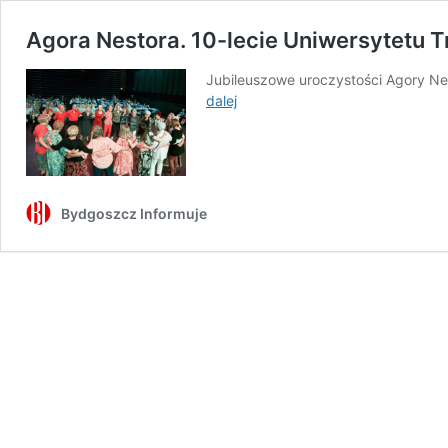
Agora Nestora. 10-lecie Uniwersytetu 
Jubileuszowe uroczystości Agory Nes
Agora
dalej
Nestora.
10-
lecie
Uniwersytetu
Trzeciego
Bydgoszcz Informuje
Wieku
w
Miejskim
Centrum
Kultury