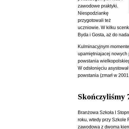
zawodowe praktyki.
Niespodziankę
przygotowali też
uczniowie. W kilku scenk
Byda i Gosta, aż do nada
Kulminacyjnym momentem 
upamiętniajacej nowych 
powstania wielkopolskieg
W odsłonięciu asystował
powstania (zmarł w 2001 
Skończyliśmy 7
Branżowa Szkoła I Stopni
roku, wtedy przy Szkole 
zawodowa z dwoma kierun