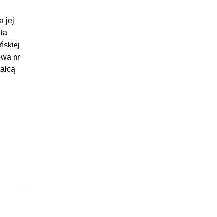
 jej
zła
ńskiej,
owa nr
tałcą