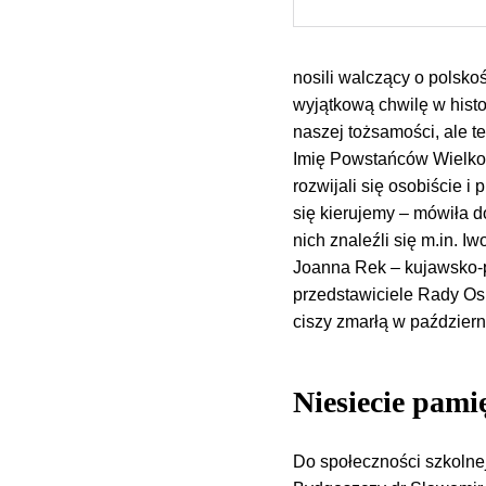
nosili walczący o polsko
wyjątkową chwilę w histor
naszej tożsamości, ale t
Imię Powstańców Wielkop
rozwijali się osobiście i
się kierujemy – mówiła 
nich znaleźli się m.in. 
Joanna Rek – kujawsko-po
przedstawiciele Rady Osi
ciszy zmarłą w październ
Niesiecie pami
Do społeczności szkolne