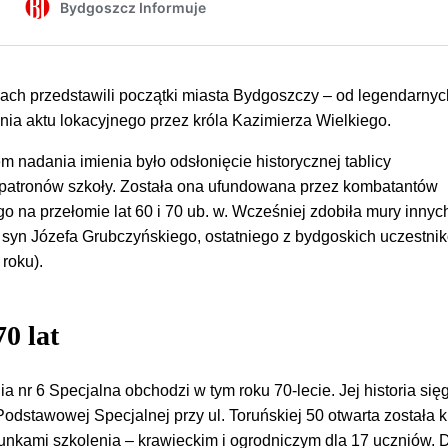
ach przedstawili początki miasta Bydgoszczy – od legendarnyc
nia aktu lokacyjnego przez króla Kazimierza Wielkiego.
nadania imienia było odsłonięcie historycznej tablicy
patronów szkoły. Została ona ufundowana przez kombatantów
o na przełomie lat 60 i 70 ub. w. Wcześniej zdobiła mury innych
 syn Józefa Grubczyńskiego, ostatniego z bydgoskich uczestni
roku).
0 lat
a nr 6 Specjalna obchodzi w tym roku 70-lecie. Jej historia si
Podstawowej Specjalnej przy ul. Toruńskiej 50 otwarta została 
kami szkolenia – krawieckim i ogrodniczym dla 17 uczniów.