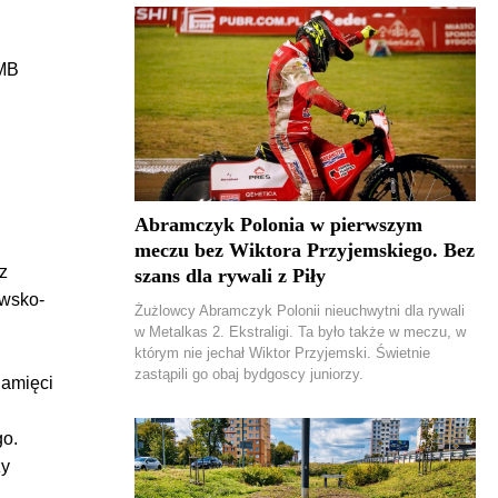
UMB
Abramczyk Polonia w pierwszym
meczu bez Wiktora Przyjemskiego. Bez
z
szans dla rywali z Piły
wsko-
Żużlowcy Abramczyk Polonii nieuchwytni dla rywali
w Metalkas 2. Ekstraligi. Ta było także w meczu, w
którym nie jechał Wiktor Przyjemski. Świetnie
zastąpili go obaj bydgoscy juniorzy.
amięci
go.
zy