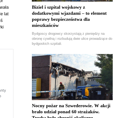
or
Biziel i szpital wojskowy z
owała
dodatkowymi wjazdami – to element
e lat
poprawy bezpieczeństwa dla
iś
mieszkańców
ki
Bydgoscy drogowcy skorzystają z pieniędzy na
obronę cywilną i rozbudują dwie ulice prowadzące do
bydgoskich szpitali.
Nocny pożar na Szwederowie. W akcji
brało udział ponad 60 strażaków.
Trzeba było chronić okoliczne