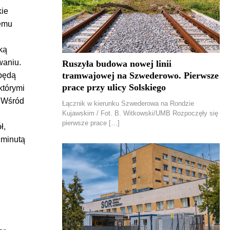
kie
temu
ką
waniu.
Ruszyła budowa nowej linii
tramwajowej na Szwederowo. Pierwsze
 będą
prace przy ulicy Solskiego
którymi
. Wśród
Łącznik w kierunku Szwederowa na Rondzie
Kujawskim / Fot. B. Witkowski/UMB Rozpoczęły się
pierwsze prace […]
ł,
 minutą