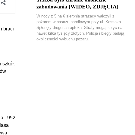
zabudowania [WIDEO, ZDJĘCIA]
W nocy z 5 na 6 sierpnia strażacy walczyli z
pożarem w pasażu handlowym przy ul. Kossaka.
Spłonęły drogeria i apteka. Straty mogą liczyć na
h braci
nawet kilka tysięcy złotych. Policja i biegły badają
okoliczności wybuchu pożaru.
 szkół.
ków
ęga 1952
klasa
 Dwa