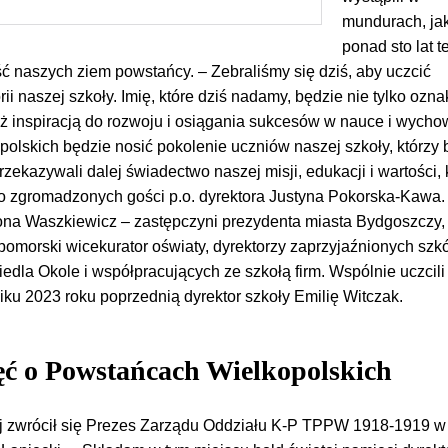
mundurach, ja
ponad sto lat 
ść naszych ziem powstańcy. – Zebraliśmy się dziś, aby uczcić
ii naszej szkoły. Imię, które dziś nadamy, będzie nie tylko ozna
eż inspiracją do rozwoju i osiągania sukcesów w nauce i wycho
olskich będzie nosić pokolenie uczniów naszej szkoły, którzy
 przekazywali dalej świadectwo naszej misji, edukacji i wartości, 
do zgromadzonych gości p.o. dyrektora Justyna Pokorska-Kawa
Iwona Waszkiewicz – zastępczyni prezydenta miasta Bydgoszczy,
morski wicekurator oświaty, dyrektorzy zaprzyjaźnionych szkó
edla Okole i współpracujących ze szkołą firm. Wspólnie uczcili
iku 2023 roku poprzednią dyrektor szkoły Emilię Witczak.
ęć o Powstańcach Wielkopolskich
j zwrócił się Prezes Zarządu Oddziału K-P TPPW 1918-1919 w