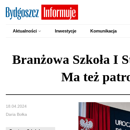
Aktualności
Inwestycje
Komunikacja
Branżowa Szkoła I St
Ma też patr
18.04.2024
Daria Bołka