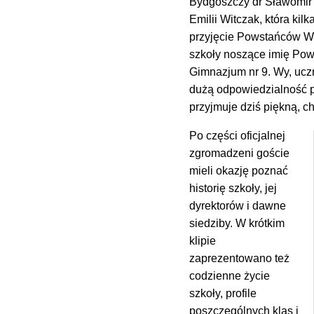
Bydgoszczy dr Sławomir Ł
Emilii Witczak, która ki
przyjęcie Powstańców Wie
szkoły noszące imię Pows
Gimnazjum nr 9. Wy, uczn
dużą odpowiedzialność p
przyjmuje dziś piękną, c
Po części oficjalnej
zgromadzeni goście
mieli okazję poznać
historię szkoły, jej
dyrektorów i dawne
siedziby. W krótkim
klipie
zaprezentowano też
codzienne życie
szkoły, profile
poszczególnych klas i