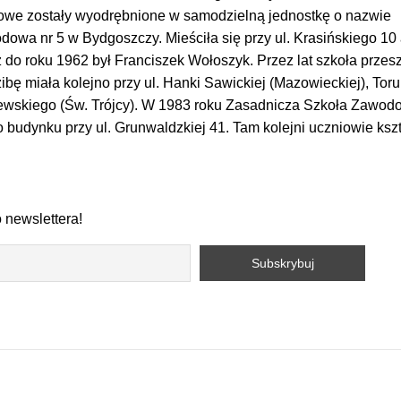
dowe zostały wyodrębnione w samodzielną jednostkę o nazwie
wa nr 5 w Bydgoszczy. Mieściła się przy ul. Krasińskiego 10 a
do roku 1962 był Franciszek Wołoszyk. Przez lat szkoła przes
ibę miała kolejno przy ul. Hanki Sawickiej (Mazowieckiej), Toru
zewskiego (Św. Trójcy). W 1983 roku Zasadnicza Szkoła Zawod
o budynku przy ul. Grunwaldzkiej 41. Tam kolejni uczniowie ksz
 newslettera!