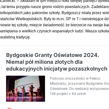
aniecki. – Składam w tym miejscu hołd świętej pamięci dyrekt
lka lat temu przyjęła nasze grono rodzin powstańczych. Zadeklar
lkopolskich jako patronów szkoły. Bydgoszcz miała przez wiel
tańców Wielkopolskich. Były to m.in. SP nr 7 i nieistniejące dz
iowie tej szkoły, miejcie świadomość że bierzecie na swoje bar
amiętania o wielkich czynach wspaniałych ludzi. Wasza szkoła
hwalebną tradycję.