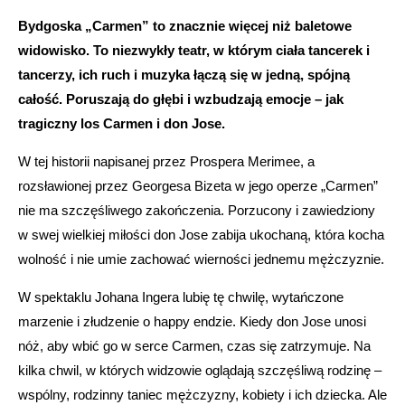
Bydgoska „Carmen” to znacznie więcej niż baletowe
widowisko. To niezwykły teatr, w którym ciała tancerek i
tancerzy, ich ruch i muzyka łączą się w jedną, spójną
całość. Poruszają do głębi i wzbudzają emocje – jak
tragiczny los Carmen i don Jose.
W tej historii napisanej przez Prospera Merimee, a
rozsławionej przez Georgesa Bizeta w jego operze „Carmen”
nie ma szczęśliwego zakończenia. Porzucony i zawiedziony
w swej wielkiej miłości don Jose zabija ukochaną, która kocha
wolność i nie umie zachować wierności jednemu mężczyznie.
W spektaklu Johana Ingera lubię tę chwilę, wytańczone
marzenie i złudzenie o happy endzie. Kiedy don Jose unosi
nóż, aby wbić go w serce Carmen, czas się zatrzymuje. Na
kilka chwil, w których widzowie oglądają szczęśliwą rodzinę –
wspólny, rodzinny taniec mężczyzny, kobiety i ich dziecka. Ale