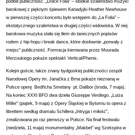
podbili publiczność. „Dolce Folia” – słodkie szaleństwo muzyki
barokowej z pięknym śpiewem Kanadyjki Heather Newhouse
w pierwszej części koncertu było wstępem do „La Folia” –
ekstatycznego szaleństwa w drugiej części widowiska. W niej
barokowa muzyka stała się tłem do tanecznych popisów
rodem z hip-hopu i break dance, które dosłownie „porwały z
miejsc” publiczność. Formacja kierowana przez Mourada
Merzoukiego pokaże spektakl: Vertical/Phenix.
Kolejni goście, także znany bydgoskiej publiczności zespół
Narodowej Opery im. Janačka z Brna pokaże nieznaną w
Polsce operę Bedřicha Smetany pt. Dalibor (środa, 7 maja).
Na koniec XXXI BFO dwa dzieła Giuseppe Verdiego. „Luiza
Miller” (piątek, 9 maja) z Opery Śląskiej w Bytomiu to opera z
librettem według dramatu Schillera „Intryga i miłość”,
zrealizowana po raz pierwszy w Polsce. Na finał festiwalu
(niedziela, 11 maja) monumentalny „Makbet” wg Szekspira w