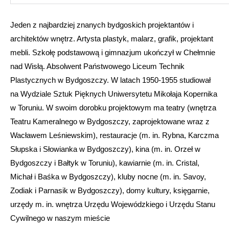
Jeden z najbardziej znanych bydgoskich projektantów i
architektów wnętrz. Artysta plastyk, malarz, grafik, projektant
mebli. Szkołę podstawową i gimnazjum ukończył w Chełmnie
nad Wisłą. Absolwent Państwowego Liceum Technik
Plastycznych w Bydgoszczy. W latach 1950-1955 studiował
na Wydziale Sztuk Pięknych Uniwersytetu Mikołaja Kopernika
w Toruniu. W swoim dorobku projektowym ma teatry (wnętrza
Teatru Kameralnego w Bydgoszczy, zaprojektowane wraz z
Wacławem Leśniewskim), restauracje (m. in. Rybna, Karczma
Słupska i Słowianka w Bydgoszczy), kina (m. in. Orzeł w
Bydgoszczy i Bałtyk w Toruniu), kawiarnie (m. in. Cristal,
Michał i Baśka w Bydgoszczy), kluby nocne (m. in. Savoy,
Zodiak i Parnasik w Bydgoszczy), domy kultury, księgarnie,
urzędy m. in. wnętrza Urzędu Wojewódzkiego i Urzędu Stanu
Cywilnego w naszym mieście