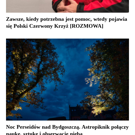
Zawsze, kiedy potrzebna jest pomoc, wtedy pojawia
się Polski Czerwony Krzyż [ROZMOWA]
Noc Perseidów nad Bydgoszczą. Astropiknik połączy
naukę, sztukę i obserwacje nieba