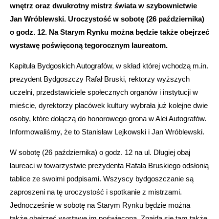
wnętrz oraz dwukrotny mistrz świata w szybownictwie
Jan Wróblewski. Uroczystość w sobotę (26 października)
o godz. 12. Na Starym Rynku można będzie także obejrzeć
wystawę poświęconą tegorocznym laureatom.
Kapituła Bydgoskich Autografów, w skład której wchodzą m.in.
prezydent Bydgoszczy Rafał Bruski, rektorzy wyższych
uczelni, przedstawiciele społecznych organów i instytucji w
mieście, dyrektorzy placówek kultury wybrała już kolejne dwie
osoby, które dołączą do honorowego grona w Alei Autografów.
Informowaliśmy, że to Stanisław Lejkowski i Jan Wróblewski.
W sobotę (26 października) o godz. 12 na ul. Długiej obaj
laureaci w towarzystwie prezydenta Rafała Bruskiego odsłonią
tablice ze swoimi podpisami. Wszyscy bydgoszczanie są
zaproszeni na tę uroczystość i spotkanie z mistrzami.
Jednocześnie w sobotę na Starym Rynku będzie można
także obejrzeć wystawę im poświęconą. Znajdą się tam także