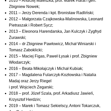
2010 – Andrzej Maleszka, prof. Marek Harat i gen.
Zbigniew Nowek;
2011 – Jerzy Derenda i kpt. Bronisław Radliński;
2012 – Małgorzata Czajkowska-Malinowska, Leonard
Pietraszak i Robert Sycz;
2013 – Eleonora Harendarska, Jan Kulczyk i Zygfryd
Żurawski;
2014 – dr Zbigniew Pawłowicz, Michał Winiarski i
Tomasz Zaboklicki;
2015 – Maciej Figas, Paweł Łysak i prof. Zbigniew
Włodarczyk;
2016 – Beata Mikołajczyk i Michał Kubiak;
2017 – Magdalena Fularczyk-Kozłowska i Natalia
Madaj oraz Jerzy Riegel
i prof. Wojciech Zegarski;
2018 – prof. Józef Szala, prof. Arkadiusz Jawień,
Krzysztof Herdzin;
2019 – Marek i Tomasz Sekielscy, Antoni Tokarczuk,