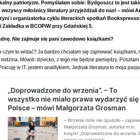
lokalny patriotyzm. Pomyślałam sobie: Bydgoszcz to jest tak
y wszyscy miłośnicy literatury przyjeżdżali do nas!
– mówi A
ni i organizatorka cyklu literackich spotkań Bookspresso
i Zakładka w BCOPiW przy Gdańskiej 5.
dnę. Nie zajmuje się pani zawodowo książkami?
o czym to widać? Ja bardzo chciałam się zajmować książkami, n
 rodzina. Mówili: dziecko, z tego nie będzie pieniędzy. Poszłam
Pracuję w IT, jestem analitykiem. Jednak literatura to moja pasja