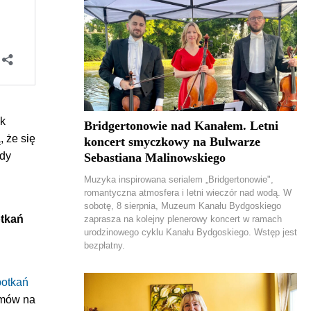
ak
Bridgertonowie nad Kanałem. Letni
, że się
koncert smyczkowy na Bulwarze
edy
Sebastiana Malinowskiego
Muzyka inspirowana serialem „Bridgertonowie",
romantyczna atmosfera i letni wieczór nad wodą. W
sobotę, 8 sierpnia, Muzeum Kanału Bydgoskiego
otkań
zaprasza na kolejny plenerowy koncert w ramach
urodzinowego cyklu Kanału Bydgoskiego. Wstęp jest
bezpłatny.
potkań
zmów na