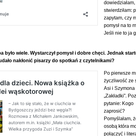
dowiedziałam,
stwierdziłam: p
zapytam, czy 
pomysł na to m
Jeśli nie to ja
eba było wiele. Wystarczył pomysł i dobre chęci. Jednak star
 udało nakłonić pisarzy do spotkań z czytelnikami?
Po pierwsze m
życzliwość ze 
Asi i Szymona
„Zakładki”. Po
pytanie: Kogo
zaprosić?
Pomyślałam, ż
osobą która m
połączyć i liter