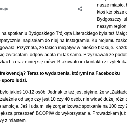
nasze miasto, 
ktoś kto pisze 
Bydgoszczy lu
naszym regioni
na spotkaniu Bydgoskiego Trójkąta Literackiego była też Małg
atycznie, napisałam do niej na Instagramie. Ku mojemu zask
owała. Przyznała, że takich inicjatyw w mieście brakuje. Każd
 się zwracałam, odpowiadała mi tak samo. Przyznawali że podo
iążkach coraz mniej się mówi. Brakowało im kontaktu z czytelnik
 frekwencją? Teraz to wydarzenia, którymi na Facebooku
 sporo ludzi.
yło jakieś 10-12 osób. Jednak to też jest piękne, że w „Zakładc
zależnie od tego czy jest 10 czy 40 osób, nie widać dużej różnic
ambicje. Jeśli uda mi się zorganizować spotkanie na 100 czy 
iększą przestrzeń BCOPiW do wykorzystania. Prowadziłam już 
wy z miastem.