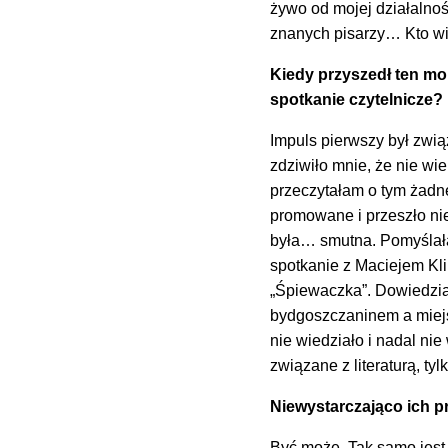
żywo od mojej działalno
znanych pisarzy… Kto wi
Kiedy przyszedł ten mom
spotkanie czytelnicze?
Impuls pierwszy był zwią
zdziwiło mnie, że nie wi
przeczytałam o tym żadn
promowane i przeszło ni
była… smutna. Pomyślałam
spotkanie z Maciejem Kl
„Śpiewaczka”. Dowiedzia
bydgoszczaninem a miejs
nie wiedziało i nadal n
związane z literaturą, tyl
Niewystarczająco ich 
Być może. Tak samo jest 