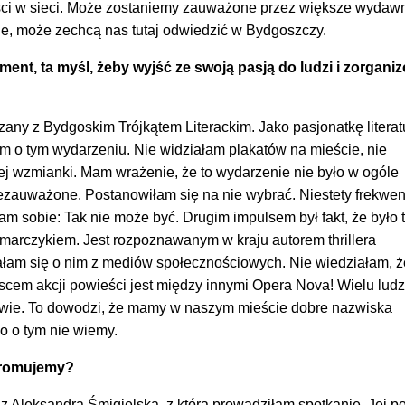
ści w sieci. Może zostaniemy zauważone przez większe wydawn
e, może zechcą nas tutaj odwiedzić w Bydgoszczy.
ent, ta myśl, żeby wyjść ze swoją pasją do ludzi i zorgani
zany z Bydgoskim Trójkątem Literackim. Jako pasjonatkę literat
em o tym wydarzeniu. Nie widziałam plakatów na mieście, nie
ej wzmianki. Mam wrażenie, że to wydarzenie nie było w ogóle
ezauważone. Postanowiłam się na nie wybrać. Niestety frekwen
 sobie: Tak nie może być. Drugim impulsem był fakt, że było 
imarczykiem. Jest rozpoznawanym w kraju autorem thrillera
łam się o nim z mediów społecznościowych. Nie wiedziałam, że
cem akcji powieści jest między innymi Opera Nova! Wielu ludz
ie wie. To dowodzi, że mamy w naszym mieście dobre nazwiska
ko o tym nie wiemy.
promujemy?
z Aleksandrą Śmigielską, z którą prowadziłam spotkanie. Jej p