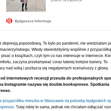
z depresją poporodową. To było po pandemii, nie wiedziałam j
macierzyńskiego. Wtedy stwierdziłyśmy wspólnie z przyjaciółką
pisać o książkach, czyli tym co nas interesuje w internecie. Ki
mfortu, zaczyna przełamywać coraz łatwiej kolejne bariery. To
cy nad sobą i pozbycia się negatywnych scenariuszy z głowy.
i od internetowych recenzji przeszła do profesjonalnych sp
l na Instagramie nazywa się double.bookspresso. Spotkania
resso.
 że przyjaciółka mieszka w Warszawie na potrzeby bydgoskich s
kspresso.
Tutaj robię to sama, jednak nie chciałam odłączać ro