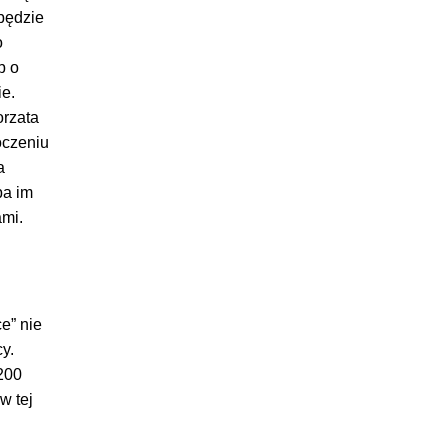
będzie
o
b o
e.
orzata
oczeniu
a
ba im
ami.
e” nie
y.
200
w tej