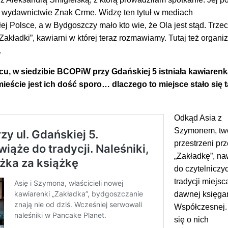
w wydawnictwie Znak Crme. Widzę ten tytuł w mediach
j Polsce, a w Bydgoszczy mało kto wie, że Ola jest stąd. Trze
Zakładki”, kawiarni w której teraz rozmawiamy. Tutaj też organi
.
scu, w siedzibie BCOPiW przy Gdańskiej 5 istniała kawiaren
eście jest ich dość sporo… dlaczego to miejsce stało się 
Odkąd Asia z
Szymonem, twó
przestrzeni prz
„Zakładkę”, na
do czytelniczy
tradycji miejsc
dawnej księgar
Współczesnej.
się o nich