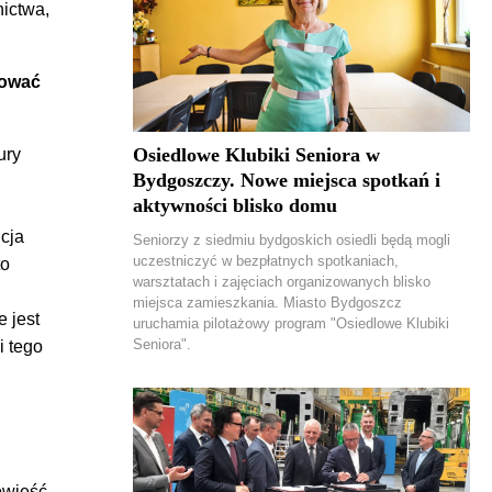
ictwa,
zować
Osiedlowe Klubiki Seniora w
ury
Bydgoszczy. Nowe miejsca spotkań i
aktywności blisko domu
cja
Seniorzy z siedmiu bydgoskich osiedli będą mogli
uczestniczyć w bezpłatnych spotkaniach,
to
warsztatach i zajęciach organizowanych blisko
miejsca zamieszkania. Miasto Bydgoszcz
 jest
uruchamia pilotażowy program "Osiedlowe Klubiki
Seniora".
i tego
owieść