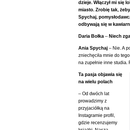
dzieje. Włączył mi się 
miasto. Zrobię tak, żeb
Spychaj, pomysłodawczy
odbywają się w kawiarn
Daria Bołka
–
Niech zga
Ania Spychaj
– Nie. A p
zniechęciła mnie do tego
na zupełnie inne studia. 
Ta pasja objawia się
na wielu polach
– Od dwóch lat
prowadzimy z
przyjaciółką na
Instagramie profil,
gdzie recenzujemy
książki. Nasza