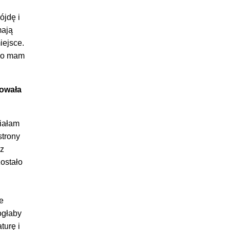
ójdę i
mają
iejsce.
 go mam
towała
iałam
strony
 z
zostało
e
ogłaby
aturę i