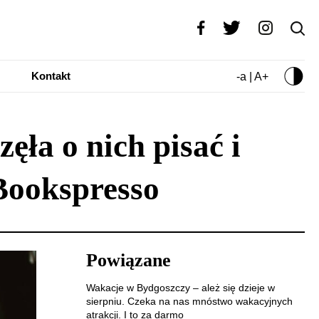
Kontakt
-a | A+
ęła o nich pisać i
Bookspresso
Powiązane
Wakacje w Bydgoszczy – ależ się dzieje w
sierpniu. Czeka na nas mnóstwo wakacyjnych
atrakcji. I to za darmo