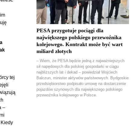
cim
zuję
PESA przygotuje pociągi dla
największego polskiego przewoźnika
ka
kolejowego. Kontrakt może być wart
tak
miliard złotych
– Wiem, że PESA będzie jedną z najważniejszych
sił napędowych dla polskiej gospodarki w ciągu
najbliższych lat i dekad – powiedział Wojciech
rcy tej
Balczun, minister aktywów państwowych. Bydgoskie
przedsiębiorstwo podpisało umowę na dostarczenie
ejęli
pojazdów szynowych dla największego polskiego
wiązują
przewoźnika kolejowego w Polsce.
ch
a –
ni
 Kiedy