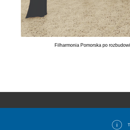
Filharmonia Pomorska po rozbudowie
Bydgoszcz Informuje
i
T