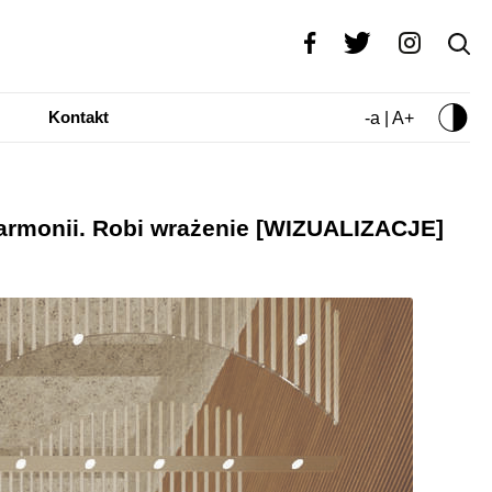
Kontakt
-a | A+
armonii. Robi wrażenie [WIZUALIZACJE]