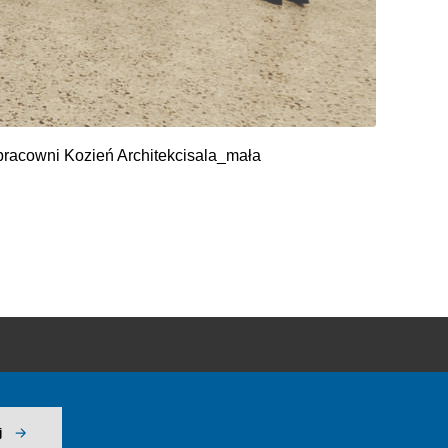
pracowni Kozień Architekcisala_mała
ormacji
j