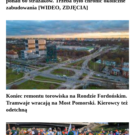
ponad 60 strażaków. Trzeba było chronić okoliczne
zabudowania [WIDEO, ZDJĘCIA]
Koniec remontu torowiska na Rondzie Fordońskim.
Tramwaje wracają na Most Pomorski. Kierowcy też
odetchną