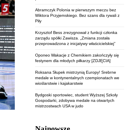
Abramczyk Polonia w pierwszym meczu bez
Wiktora Przyjemskiego. Bez szans dla rywali z
Piły
Krzysztof Bess zrezygnował z funkcji członka
zarządu spółki Zawisza. „Zmiana została
przeprowadzona z inicjatywy właścicielskiej”
Oponeo Wakacje z Chemikiem zakończyły się
festynem dla młodych piłkarzy [ZDJĘCIA]
Roksana Słupek mistrzynią Europy! Srebrne
medale w kontynentalnych czempionatach we
wioślarstwie i kajakarstwie
Bydgoski sportowiec, student Wyższej Szkoły
Gospodarki, zdobywa medale na otwartych
mistrzostwach USA w judo
Najnowsze