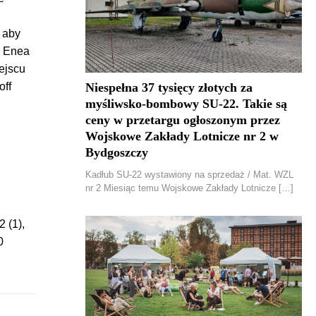
 aby
a Enea
ejscu
off
Niespełna 37 tysięcy złotych za
myśliwsko-bombowy SU-22. Takie są
ceny w przetargu ogłoszonym przez
Wojskowe Zakłady Lotnicze nr 2 w
Bydgoszczy
Kadłub SU-22 wystawiony na sprzedaż / Mat. WZL
nr 2 Miesiąc temu Wojskowe Zakłady Lotnicze […]
 (1),
0