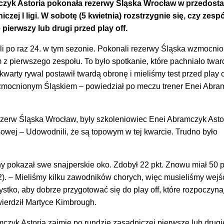
yk Astoria pokonała rezerwy Śląska Wrocław w przedosta
zej I ligi. W sobotę (5 kwietnia) rozstrzygnie się, czy zespó
pierwszy lub drugi przed play off.
i po raz 24. w tym sezonie. Pokonali rezerwy Śląska wzmocni
z pierwszego zespołu. To było spotkanie, które pachniało twar
kwarty rywal postawił twardą obronę i mieliśmy test przed play o
zmocnionym Śląskiem – powiedział po meczu trener Enei Abra
ezerw Śląska Wrocław, były szkoleniowiec Enei Abramczyk Astor
sowej – Udowodnili, że są topowym w tej kwarcie. Trudno było
y pokazał swe snajperskie oko. Zdobył 22 pkt. Znowu miał 50 p
12). – Mieliśmy kilku zawodników chorych, więc musieliśmy wejś
tko, aby dobrze przygotować się do play off, które rozpoczyna
wierdził Martyce Kimbrough.
zyk Astoria zajmie po rundzie zasadniczej pierwsze lub drugi