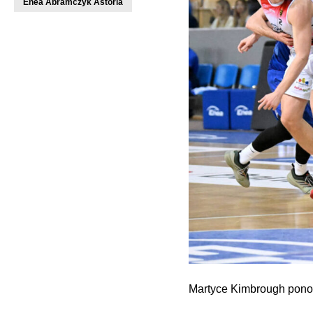
Enea Abramczyk Astoria
Martyce Kimbrough ponow