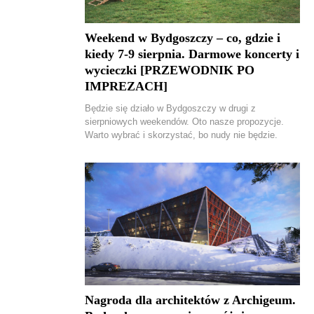
Weekend w Bydgoszczy – co, gdzie i
kiedy 7-9 sierpnia. Darmowe koncerty i
wycieczki [PRZEWODNIK PO
IMPREZACH]
Będzie się działo w Bydgoszczy w drugi z
sierpniowych weekendów. Oto nasze propozycje.
Warto wybrać i skorzystać, bo nudy nie będzie.
Nagroda dla architektów z Archigeum.