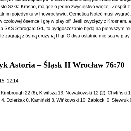
asto Szkła Krosno, mające o jedno zwycięstwo więcej. Zespół z
atnim pojedynku w Inowrocławiu. Qemetica Noteć musi wygrać,
 czołowej ósemce i grę w play off. Jeśli zwycięży z Krosnem, 
a SKS Starogard Gd., to bydgoszczanie będą na pierwszym mi
ale zagrają z ósmą drużyną I ligi. O dwa ostatnie miejsca w play 
.
k Astoria – Śląsk II Wrocław 76:70
15, 12:14
Kimbrough 22 (6), Kiwilsza 13, Nowakowski 12 (2), Chyliński 12
 4, Dzierżak 0, Kamiński 3, Wińkowski 10, Zabłocki 0, Siewruk 