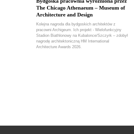
Bydgoska pracownia wyróżniona przez
The Chicago Athenaeum – Museum of
Architecture and Design
Kolejna nagroda dla bydgoskich architektów z
pracowni Archigeum. Ich projekt - Wielofunkcyjny
Stadion Biathlonowy na Kubalonce/Szczyrk – zdobył
nagrodę architektoniczną HM International
Architecture Awards 2026.