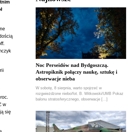
tnim
ł
one
dością
ff.
mczyk
Noc Perseidów nad Bydgoszczą.
ii
Astropiknik połączy naukę, sztukę i
obserwacje nieba
W sobotę, 8 sierpnia, warto spojrzeć w
rozgwieżdżone niebo/fot. B. Witkowski/UMB Pokaz
roc.
balonu stratosferycznego, obserwacje […]
ć w
ją się
e