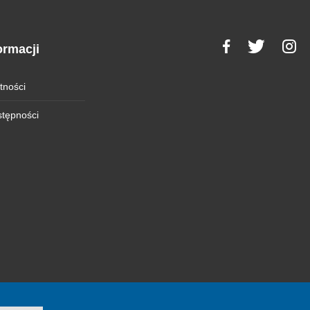
ormacji
tności
stępności