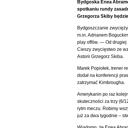
Bydgoska Enea Abramcz
spotkaniu rundy zasadnic
Grzegorza Skiby będzie 
Bydgoszczanie zwyciężyl
m.in. Adrianem Boguckim 
play offów. — Od drugiej 
Cieszy zwycięstwo ze w
Astorii Grzegorz Skiba.
Marek Popiołek, trener r
dodał na konferencji pra
zatrzymać Kimbrougha.
Amerykanin po raz kolejn
skuteczności za trzy (6/
rytm meczu. Robimy wszys
już za dwa tygodnie – st
Wiadomo, że Enea Abramc