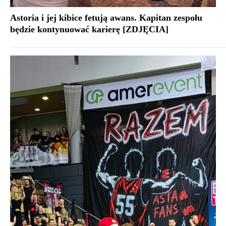
Astoria i jej kibice fetują awans. Kapitan zespołu
będzie kontynuować karierę [ZDJĘCIA]