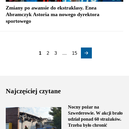
Zmiany po awansie do ekstraklasy. Enea
Abramczyk Astoria ma nowego dyrektora
sportowego
1
2
3
…
15
Najczęściej czytane
Nocny pożar na
Szwederowie. W akcji brało
udział ponad 60 strażaków.
Trzeba było chronić