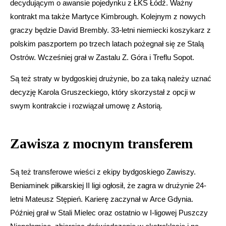
decydującym o awansie pojedynku z ŁKS Łódź. Ważny
kontrakt ma także Martyce Kimbrough. Kolejnym z nowych
graczy będzie David Brembly. 33-letni niemiecki koszykarz z
polskim paszportem po trzech latach pożegnał się ze Stalą
Ostrów. Wcześniej grał w Zastalu Z. Góra i Treflu Sopot.
Są też straty w bydgoskiej drużynie, bo za taką należy uznać
decyzję Karola Gruszeckiego, który skorzystał z opcji w
swym kontrakcie i rozwiązał umowę z Astorią.
Zawisza z mocnym transferem
Są też transferowe wieści z ekipy bydgoskiego Zawiszy.
Beniaminek piłkarskiej II ligi ogłosił, że zagra w drużynie 24-
letni Mateusz Stępień. Karierę zaczynał w Arce Gdynia.
Później grał w Stali Mielec oraz ostatnio w I-ligowej Puszczy