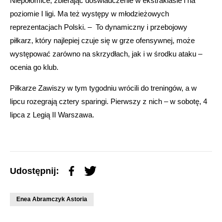
Niepołomice, zbierając doświadczenie w ekstraklasie i na
poziomie I ligi. Ma też występy w młodzieżowych
reprezentacjach Polski. – To dynamiczny i przebojowy
piłkarz, który najlepiej czuje się w grze ofensywnej, może
występować zarówno na skrzydłach, jak i w środku ataku –
ocenia go klub.
Piłkarze Zawiszy w tym tygodniu wrócili do treningów, a w
lipcu rozegrają cztery sparingi. Pierwszy z nich – w sobotę, 4
lipca z Legią II Warszawa.
Udostępnij:
Enea Abramczyk Astoria