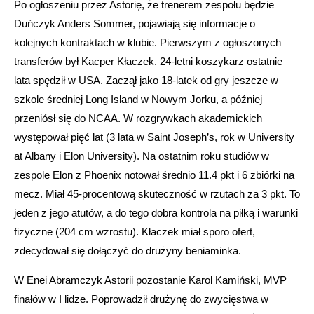
Po ogłoszeniu przez Astorię, że trenerem zespołu będzie
Duńczyk Anders Sommer, pojawiają się informacje o
kolejnych kontraktach w klubie. Pierwszym z ogłoszonych
transferów był Kacper Kłaczek. 24-letni koszykarz ostatnie
lata spędził w USA. Zaczął jako 18-latek od gry jeszcze w
szkole średniej Long Island w Nowym Jorku, a później
przeniósł się do NCAA. W rozgrywkach akademickich
występował pięć lat (3 lata w Saint Joseph’s, rok w University
at Albany i Elon University). Na ostatnim roku studiów w
zespole Elon z Phoenix notował średnio 11.4 pkt i 6 zbiórki na
mecz. Miał 45-procentową skuteczność w rzutach za 3 pkt. To
jeden z jego atutów, a do tego dobra kontrola na piłką i warunki
fizyczne (204 cm wzrostu). Kłaczek miał sporo ofert,
zdecydował się dołączyć do drużyny beniaminka.
W Enei Abramczyk Astorii pozostanie Karol Kamiński, MVP
finałów w I lidze. Poprowadził drużynę do zwycięstwa w