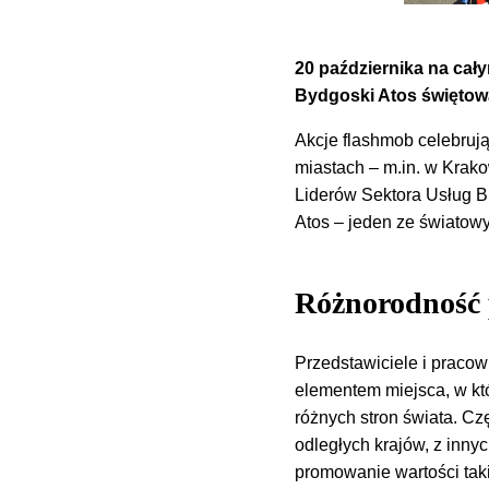
20 października na cał
Bydgoski Atos świętow
Akcje flashmob celebruj
miastach – m.in. w Krako
Liderów Sektora Usług B
Atos – jeden ze światow
Różnorodność 
Przedstawiciele i pracow
elementem miejsca, w kt
różnych stron świata. C
odległych krajów, z inny
promowanie wartości taki