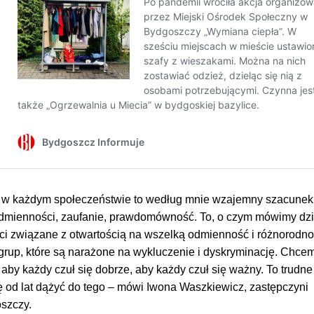
e w każdym społeczeństwie to według mnie wzajemny szacunek
 odmienności, zaufanie, prawdomówność. To, o czym mówimy dzis
ci związane z otwartością na wszelką odmienność i różnorodno
 grup, które są narażone na wykluczenie i dyskryminację. Chce
 aby każdy czuł się dobrze, aby każdy czuł się ważny. To trudne
ę od lat dążyć do tego – mówi Iwona Waszkiewicz, zastępczyni
szczy.