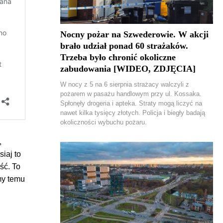
Nocny pożar na Szwederowie. W akcji
brało udział ponad 60 strażaków.
Trzeba było chronić okoliczne
zabudowania [WIDEO, ZDJĘCIA]
W nocy z 5 na 6 sierpnia strażacy walczyli z
pożarem w pasażu handlowym przy ul. Kossaka.
Spłonęły drogeria i apteka. Straty mogą liczyć na
nawet kilka tysięcy złotych. Policja i biegły badają
okoliczności wybuchu pożaru.
,
iaj to
ść. To
my temu