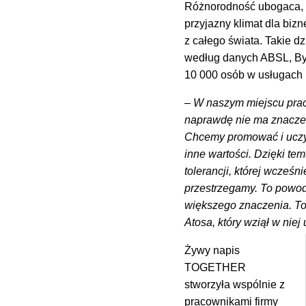
Różnorodność ubogaca, d
przyjazny klimat dla bi
z całego świata. Takie dz
według danych ABSL, Byd
10 000 osób w usługach
– W naszym miejscu prac
naprawdę nie ma znaczeni
Chcemy promować i uczyć
inne wartości. Dzięki te
tolerancji, której wcześ
przestrzegamy. To powodu
większego znaczenia. To
Atosa, który wziął w niej 
Żywy napis
TOGETHER
stworzyła wspólnie z
pracownikami firmy