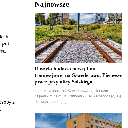
Najnowsze
kich
iązek
rma
Ruszyła budowa nowej linii
tramwajowej na Szwederowo. Pierwsze
prace przy ulicy Solskiego
Łącznik w kierunku Szwederowa na Rondzie
Kujawskim / Fot. B. Witkowski/UMB Rozpoczęły się
pierwsze prace […]
osoby z
y