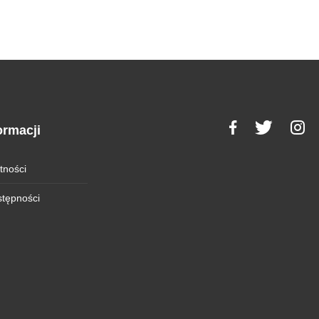
ormacji
tności
stępności