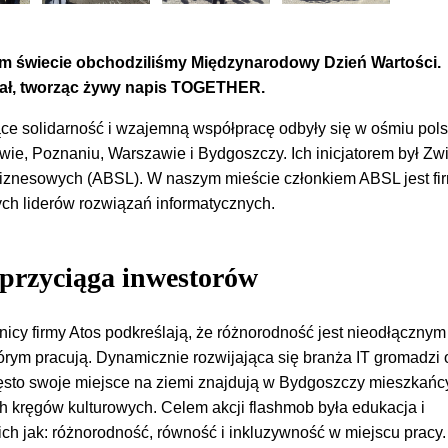
ym świecie obchodziliśmy Międzynarodowy Dzień Wartości.
ał, tworząc żywy napis TOGETHER.
ące solidarność i wzajemną współpracę odbyły się w ośmiu pols
wie, Poznaniu, Warszawie i Bydgoszczy. Ich inicjatorem był Zw
iznesowych (ABSL). W naszym mieście członkiem ABSL jest fi
ych liderów rozwiązań informatycznych.
przyciąga inwestorów
nicy firmy Atos podkreślają, że różnorodność jest nieodłącznym
órym pracują. Dynamicznie rozwijająca się branża IT gromadzi 
zęsto swoje miejsce na ziemi znajdują w Bydgoszczy mieszkańc
ch kręgów kulturowych. Celem akcji flashmob była edukacja i
ch jak: różnorodność, równość i inkluzywność w miejscu pracy.