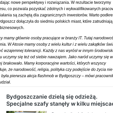
ając nowe perspektywy i rozwiązania. W rezultacie tworzymy
znesu, co pozwala pozyskać zdolnych i wykwalifikowanych prac
iałania są zachętą dla zagranicznych inwestorów. Warto podkreś
goszcz dołączyła do siedmiu polskich miast, które zatrudniaj
 biznesowych.
y mamy głównie osoby pracujące w branży IT. Tutaj narodowoś
a. W Atosie mamy osoby z wielu kultur i z wielu zakątków świ
 wzajemnej tolerancji. Każdy z nas wyrósł w innym środowisk
mu uczymy się też od siebie nawzajem. Jako naród uczymy się w
niej brakowało. Mamy korporacyjne wartości, których wszyscy
je, że narodowość, religia, polityka czy podejście do życia ni
 była pierwsza akcja flashmob w Bydgoszczy – mówi pracowni
udział.