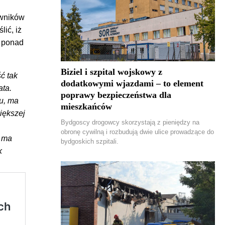
owników
lić, iż
ą ponad
Biziel i szpital wojskowy z
ć tak
dodatkowymi wjazdami – to element
ata.
poprawy bezpieczeństwa dla
u, ma
mieszkańców
iększej
Bydgoscy drogowcy skorzystają z pieniędzy na
obronę cywilną i rozbudują dwie ulice prowadzące do
e ma
bydgoskich szpitali.
k