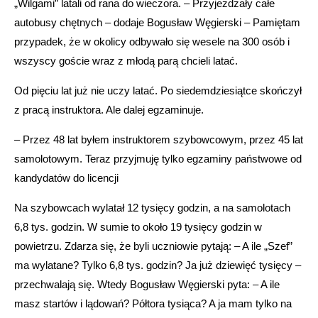
„Wilgami” latali od rana do wieczora. – Przyjeżdżały całe
autobusy chętnych – dodaje Bogusław Węgierski – Pamiętam
przypadek, że w okolicy odbywało się wesele na 300 osób i
wszyscy goście wraz z młodą parą chcieli latać.
Od pięciu lat już nie uczy latać. Po siedemdziesiątce skończył
z pracą instruktora. Ale dalej egzaminuje.
– Przez 48 lat byłem instruktorem szybowcowym, przez 45 lat
samolotowym. Teraz przyjmuję tylko egzaminy państwowe od
kandydatów do licencji
Na szybowcach wylatał 12 tysięcy godzin, a na samolotach
6,8 tys. godzin. W sumie to około 19 tysięcy godzin w
powietrzu. Zdarza się, że byli uczniowie pytają: – A ile „Szef”
ma wylatane? Tylko 6,8 tys. godzin? Ja już dziewięć tysięcy –
przechwalają się. Wtedy Bogusław Węgierski pyta: – A ile
masz startów i lądowań? Półtora tysiąca? A ja mam tylko na