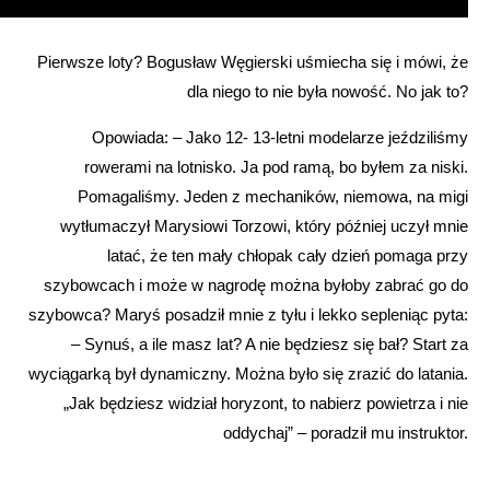
Pierwsze loty? Bogusław Węgierski uśmiecha się i mówi, że
dla niego to nie była nowość. No jak to?
Opowiada: – Jako 12- 13-letni modelarze jeździliśmy
rowerami na lotnisko. Ja pod ramą, bo byłem za niski.
Pomagaliśmy. Jeden z mechaników, niemowa, na migi
wytłumaczył Marysiowi Torzowi, który później uczył mnie
latać, że ten mały chłopak cały dzień pomaga przy
szybowcach i może w nagrodę można byłoby zabrać go do
szybowca? Maryś posadził mnie z tyłu i lekko sepleniąc pyta:
– Synuś, a ile masz lat? A nie będziesz się bał? Start za
wyciągarką był dynamiczny. Można było się zrazić do latania.
„Jak będziesz widział horyzont, to nabierz powietrza i nie
oddychaj” – poradził mu instruktor.