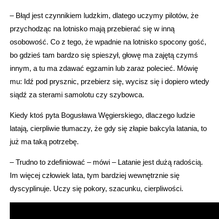
– Błąd jest czynnikiem ludzkim, dlatego uczymy pilotów, że
przychodząc na lotnisko mają przebierać się w inną
osobowość. Co z tego, że wpadnie na lotnisko spocony gość,
bo gdzieś tam bardzo się spieszył, głowę ma zajętą czymś
innym, a tu ma zdawać egzamin lub zaraz polecieć. Mówię
mu: Idź pod prysznic, przebierz się, wycisz się i dopiero wtedy
siądź za sterami samolotu czy szybowca.
Kiedy ktoś pyta Bogusława Węgierskiego, dlaczego ludzie
latają, cierpliwie tłumaczy, że gdy się złapie bakcyla latania, to
już ma taką potrzebę.
– Trudno to zdefiniować – mówi – Latanie jest dużą radością.
Im więcej człowiek lata, tym bardziej wewnętrznie się
dyscyplinuje. Uczy się pokory, szacunku, cierpliwości.