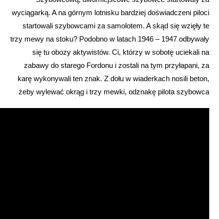
wyciągarką. A na górnym lotnisku bardziej doświadczeni piloci
startowali szybowcami za samolotem. A skąd się wzięły te
trzy mewy na stoku? Podobno w latach 1946 – 1947 odbywały
się tu obozy aktywistów. Ci, którzy w sobotę uciekali na
zabawy do starego Fordonu i zostali na tym przyłapani, za
karę wykonywali ten znak. Z dołu w wiaderkach nosili beton,
żeby wylewać okrąg i trzy mewki, odznakę pilota szybowca