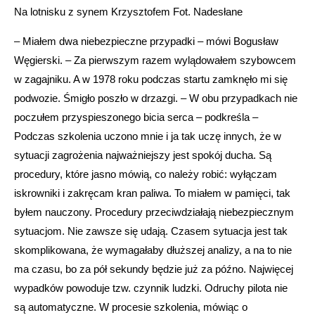
Na lotnisku z synem Krzysztofem Fot. Nadesłane
– Miałem dwa niebezpieczne przypadki – mówi Bogusław
Węgierski. – Za pierwszym razem wylądowałem szybowcem
w zagajniku. A w 1978 roku podczas startu zamknęło mi się
podwozie. Śmigło poszło w drzazgi. – W obu przypadkach nie
poczułem przyspieszonego bicia serca – podkreśla –
Podczas szkolenia uczono mnie i ja tak uczę innych, że w
sytuacji zagrożenia najważniejszy jest spokój ducha. Są
procedury, które jasno mówią, co należy robić: wyłączam
iskrowniki i zakręcam kran paliwa. To miałem w pamięci, tak
byłem nauczony. Procedury przeciwdziałają niebezpiecznym
sytuacjom. Nie zawsze się udają. Czasem sytuacja jest tak
skomplikowana, że wymagałaby dłuższej analizy, a na to nie
ma czasu, bo za pół sekundy będzie już za późno. Najwięcej
wypadków powoduje tzw. czynnik ludzki. Odruchy pilota nie
są automatyczne. W procesie szkolenia, mówiąc o