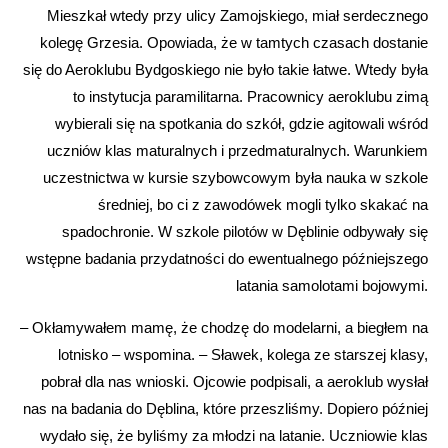
Mieszkał wtedy przy ulicy Zamojskiego, miał serdecznego
kolegę Grzesia. Opowiada, że w tamtych czasach dostanie
się do Aeroklubu Bydgoskiego nie było takie łatwe. Wtedy była
to instytucja paramilitarna. Pracownicy aeroklubu zimą
wybierali się na spotkania do szkół, gdzie agitowali wśród
uczniów klas maturalnych i przedmaturalnych. Warunkiem
uczestnictwa w kursie szybowcowym była nauka w szkole
średniej, bo ci z zawodówek mogli tylko skakać na
spadochronie. W szkole pilotów w Dęblinie odbywały się
wstępne badania przydatności do ewentualnego późniejszego
latania samolotami bojowymi.
– Okłamywałem mamę, że chodzę do modelarni, a biegłem na
lotnisko – wspomina. – Sławek, kolega ze starszej klasy,
pobrał dla nas wnioski. Ojcowie podpisali, a aeroklub wysłał
nas na badania do Dęblina, które przeszliśmy. Dopiero później
wydało się, że byliśmy za młodzi na latanie. Uczniowie klas