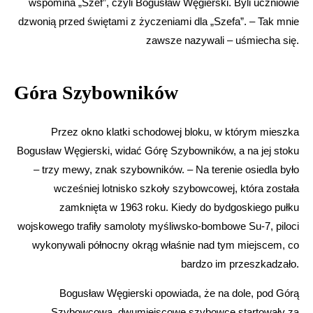
wspomina „Szef”, czyli Bogusław Węgierski. Byli uczniowie
dzwonią przed świętami z życzeniami dla „Szefa”. – Tak mnie
zawsze nazywali – uśmiecha się.
Góra Szybowników
Przez okno klatki schodowej bloku, w którym mieszka
Bogusław Węgierski, widać Górę Szybowników, a na jej stoku
– trzy mewy, znak szybowników. – Na terenie osiedla było
wcześniej lotnisko szkoły szybowcowej, która została
zamknięta w 1963 roku. Kiedy do bydgoskiego pułku
wojskowego trafiły samoloty myśliwsko-bombowe Su-7, piloci
wykonywali północny okrąg właśnie nad tym miejscem, co
bardzo im przeszkadzało.
Bogusław Węgierski opowiada, że na dole, pod Górą
Szybowcową, dwumiejscowe szybowce startowały za