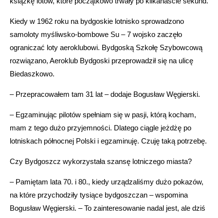
książkę lotów, które początkowo trwały po kilkanaście sekund.
Kiedy w 1962 roku na bydgoskie lotnisko sprowadzono
samoloty myśliwsko-bombowe Su – 7 wojsko zaczęło
ograniczać loty aeroklubowi. Bydgoską Szkołę Szybowcową
rozwiązano, Aeroklub Bydgoski przeprowadził się na ulicę
Biedaszkowo.
– Przepracowałem tam 31 lat – dodaje Bogusław Węgierski.
– Egzaminując pilotów spełniam się w pasji, którą kocham,
mam z tego dużo przyjemności. Dlatego ciągle jeżdżę po
lotniskach północnej Polski i egzaminuję. Czuję taką potrzebę.
Czy Bydgoszcz wykorzystała szansę lotniczego miasta?
– Pamiętam lata 70. i 80., kiedy urządzaliśmy dużo pokazów,
na które przychodziły tysiące bydgoszczan – wspomina
Bogusław Węgierski. – To zainteresowanie nadal jest, ale dziś