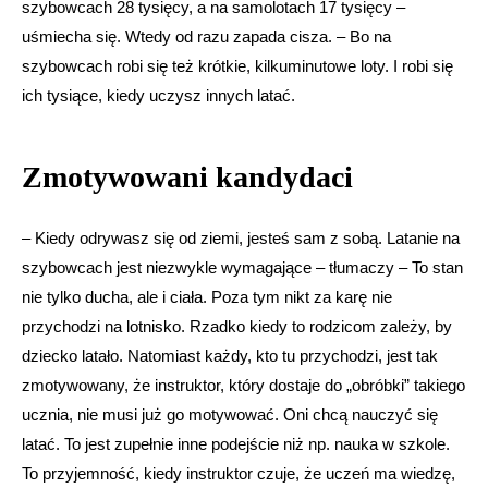
szybowcach 28 tysięcy, a na samolotach 17 tysięcy –
uśmiecha się. Wtedy od razu zapada cisza. – Bo na
szybowcach robi się też krótkie, kilkuminutowe loty. I robi się
ich tysiące, kiedy uczysz innych latać.
Zmotywowani kandydaci
– Kiedy odrywasz się od ziemi, jesteś sam z sobą. Latanie na
szybowcach jest niezwykle wymagające – tłumaczy – To stan
nie tylko ducha, ale i ciała. Poza tym nikt za karę nie
przychodzi na lotnisko. Rzadko kiedy to rodzicom zależy, by
dziecko latało. Natomiast każdy, kto tu przychodzi, jest tak
zmotywowany, że instruktor, który dostaje do „obróbki” takiego
ucznia, nie musi już go motywować. Oni chcą nauczyć się
latać. To jest zupełnie inne podejście niż np. nauka w szkole.
To przyjemność, kiedy instruktor czuje, że uczeń ma wiedzę,