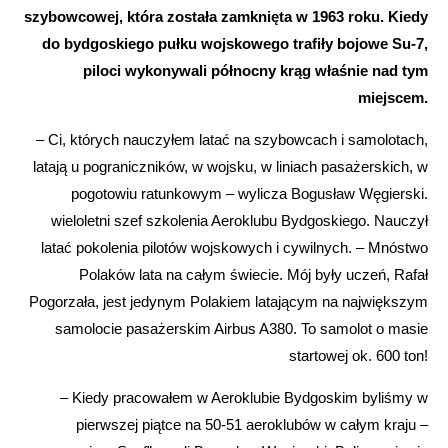
szybowcowej, która została zamknięta w 1963 roku. Kiedy
do bydgoskiego pułku wojskowego trafiły bojowe Su-7,
piloci wykonywali północny krąg właśnie nad tym
miejscem.
– Ci, których nauczyłem latać na szybowcach i samolotach,
latają u pograniczników, w wojsku, w liniach pasażerskich, w
pogotowiu ratunkowym – wylicza Bogusław Węgierski.
wieloletni szef szkolenia Aeroklubu Bydgoskiego. Nauczył
latać pokolenia pilotów wojskowych i cywilnych. – Mnóstwo
Polaków lata na całym świecie. Mój były uczeń, Rafał
Pogorzała, jest jedynym Polakiem latającym na największym
samolocie pasażerskim Airbus A380. To samolot o masie
startowej ok. 600 ton!
– Kiedy pracowałem w Aeroklubie Bydgoskim byliśmy w
pierwszej piątce na 50-51 aeroklubów w całym kraju –