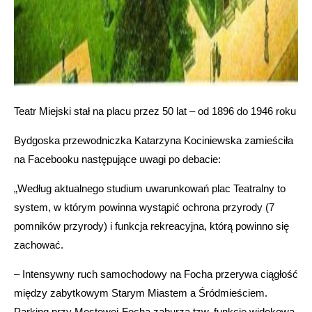
Teatr Miejski stał na placu przez 50 lat – od 1896 do 1946 roku
Bydgoska przewodniczka Katarzyna Kociniewska zamieściła
na Facebooku następujące uwagi po debacie:
„Według aktualnego studium uwarunkowań plac Teatralny to
system, w którym powinna wystąpić ochrona przyrody (7
pomników przyrody) i funkcja rekreacyjna, którą powinno się
zachować.
– Intensywny ruch samochodowy na Focha przerywa ciągłość
między zabytkowym Starym Miastem a Śródmieściem.
Parking przy Mostowej-Focha zaburza tzw. funkcję widokową.