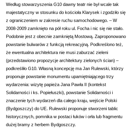
Według stowarzyszenia G10 dawny teatr nie był wcale tak
majestatyczny w stosunku do kościoła Klarysek i zgodziło się
z ograniczeniem w zakresie ruchu samochodowego. – W
2008-2009 zamknięto na pół roku ul. Focha i nic się nie stało.
Podobnie jest z obecnie zamkniętą Mostową. Zaproponowano
powstanie bulwarów z funkcją rekreacyjną. Podkreślono też,
że ewentualna architektura nie musi zaburzać zieleni
(przedstawiono propozycje architektury zielonych ścian) –
podkreśliło G10. Własną koncepcję ma Jan Rulewski, którzy
proponuje powstanie monumentu upamiętniającego trzy
wydarzenia: wizytę papieża Jana Pawła II (kontekst
Solidarności i ks. Popiełuszki), powstanie Solidarności i
znaczenie tych wydarzeń dla całego kraju, wejście Polski
(Bydgoszczy) do UE. Rulewski proponuje stworzeni tablic
historycznych, pomnika w postaci łuków i orła lub fragmentu
dużej bramy z herbem Bydgoszczy.