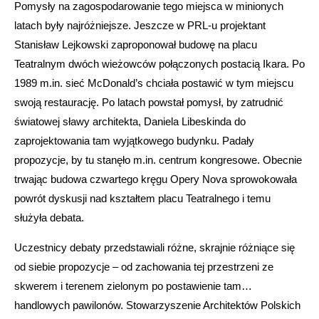
Pomysły na zagospodarowanie tego miejsca w minionych
latach były najróżniejsze. Jeszcze w PRL-u projektant
Stanisław Lejkowski zaproponował budowę na placu
Teatralnym dwóch wieżowców połączonych postacią Ikara. Po
1989 m.in. sieć McDonald’s chciała postawić w tym miejscu
swoją restaurację. Po latach powstał pomysł, by zatrudnić
światowej sławy architekta, Daniela Libeskinda do
zaprojektowania tam wyjątkowego budynku. Padały
propozycje, by tu stanęło m.in. centrum kongresowe. Obecnie
trwając budowa czwartego kręgu Opery Nova sprowokowała
powrót dyskusji nad kształtem placu Teatralnego i temu
służyła debata.
Uczestnicy debaty przedstawiali różne, skrajnie różniące się
od siebie propozycje – od zachowania tej przestrzeni ze
skwerem i terenem zielonym po postawienie tam…
handlowych pawilonów. Stowarzyszenie Architektów Polskich