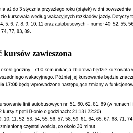
ia aż do 3 stycznia przyszłego roku (piątek)
w dni powszednie
ie kursowała według wakacyjnych rozkładów jazdy. Dotyczy to 
 4, 5, 6, 7, 8, 9, 10, 11 oraz autobusowych – numer 40, 52, 55, 56
 74, 77, 83, 89.
ść kursów zawieszona
 około godziny 17:00 komunikacja zbiorowa będzie kursowała
wszedniego wakacyjnego. Później jej kursowanie będzie znacz
ie 17:00
będą wprowadzone następujące zmiany w funkcjono
rsowanie linii autobusowych nr: 51, 60, 62, 81, 89 (w ramach lin
kursy z pętli Błonie o godzinach: 21:18 i 22:20)
8, 9, 10, 11, 52, 53, 54, 55, 56, 57, 58, 59, 61, 64, 65, 67, 68, 71, 74
zmienioną częstotliwością, co około 30 minut