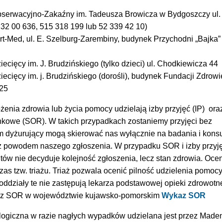
bserwacyjno-Zakaźny im. Tadeusza Browicza w Bydgoszczy ul.
2 32 00 636, 515 318 199 lub 52 339 42 10)
-Med, ul. E. Szelburg-Zarembiny, budynek Przychodni „Bajka” (
ecięcy im. J. Brudzińskiego (tylko dzieci) ul. Chodkiewicza 44
ecięcy im. j. Brudzińskiego (dorośli), budynek Fundacji Zdrowi
225
żenia zdrowia lub życia pomocy udzielają izby przyjęć (IP) ora
nkowe (SOR). W takich przypadkach zostaniemy przyjęci bez
m dyżurujący mogą skierować nas wyłącznie na badania i konsu
 powodem naszego zgłoszenia. W przypadku SOR i izby przyj
ntów nie decyduje kolejność zgłoszenia, lecz stan zdrowia. Oce
s tzw. triażu. Triaż pozwala ocenić pilność udzielenia pomoc
ddziały te nie zastępują lekarza podstawowej opieki zdrowotne
ykaz SOR w województwie kujawsko-pomorskim
Wykaz SOR
giczna w razie nagłych wypadków udzielana jest przez Maden