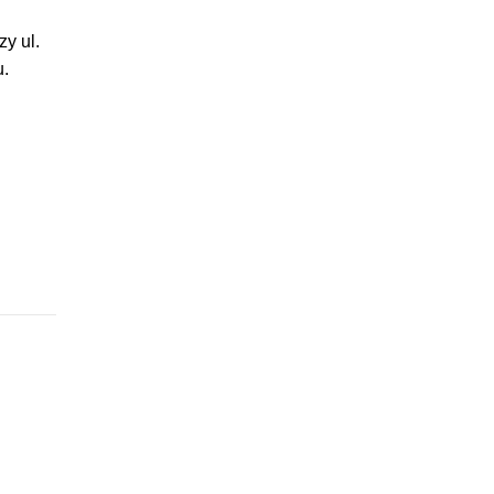
y ul.
u.