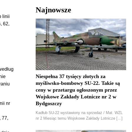
Najnowsze
linii
, 62,
 według
Niespełna 37 tysięcy złotych za
nie
myśliwsko-bombowy SU-22. Takie są
waniu
ceny w przetargu ogłoszonym przez
Wojskowe Zakłady Lotnicze nr 2 w
Bydgoszczy
ii nr
Kadłub SU-22 wystawiony na sprzedaż / Mat. WZL
, 77,
nr 2 Miesiąc temu Wojskowe Zakłady Lotnicze […]