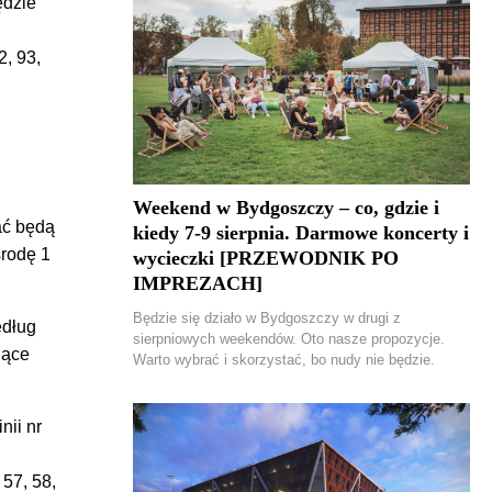
ędzie
2, 93,
Weekend w Bydgoszczy – co, gdzie i
ać będą
kiedy 7-9 sierpnia. Darmowe koncerty i
środę 1
wycieczki [PRZEWODNIK PO
IMPREZACH]
Będzie się działo w Bydgoszczy w drugi z
edług
sierpniowych weekendów. Oto nasze propozycje.
jące
Warto wybrać i skorzystać, bo nudy nie będzie.
nii nr
 57, 58,