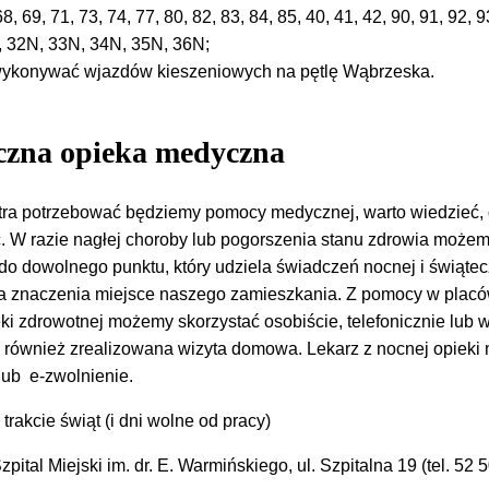
68, 69, 71, 73, 74, 77, 80, 82, 83, 84, 85, 40, 41, 42, 90, 91, 92, 9
N, 32N, 33N, 34N, 35N, 36N;
e wykonywać wjazdów kieszeniowych na pętlę Wąbrzeska.
eczna opieka medyczna
tra potrzebować będziemy pomocy medycznej, warto wiedzieć, 
ć. W razie nagłej choroby lub pogorszenia stanu zdrowia może
o dowolnego punktu, który udziela świadczeń nocnej i świątec
ma znaczenia miejsce naszego zamieszkania. Z pomocy w plac
eki zdrowotnej możemy skorzystać osobiście, telefonicznie lub w
 również zrealizowana wizyta domowa. Lekarz z nocnej opieki
lub e-zwolnienie.
rakcie świąt (i dni wolne od pracy)
pital Miejski im. dr. E. Warmińskiego, ul. Szpitalna 19 (tel. 52 