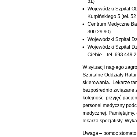
31)
Wojewódzki Szpital O
Kurpińskiego 5 (tel. 5
Centrum Medyczne Bart
300 29 90)
Wojewódzki Szpital Dzi
Wojewódzki Szpital Dzi
Ciebie – tel. 693 449 
W sytuacji nagłego zagro
Szpitalne Oddziały Ratu
skierowania. Lekarze ta
bezpośrednio związane z
kolejności przyjęć pacje
personel medyczny podcza
medycznej. Pamiętajmy, o
lekarza specjalisty. W
Uwaga – pomoc stomatolo