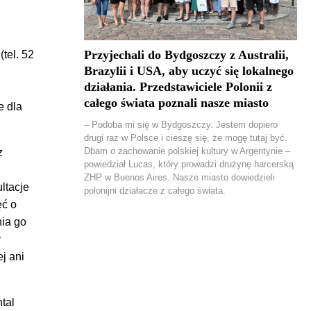
Przyjechali do Bydgoszczy z Australii,
tel. 52
Brazylii i USA, aby uczyć się lokalnego
działania. Przedstawiciele Polonii z
całego świata poznali nasze miasto
e dla
– Podoba mi się w Bydgoszczy. Jestem dopiero
drugi raz w Polsce i cieszę się, że mogę tutaj być.
Dbam o zachowanie polskiej kultury w Argentynie –
z
powiedział Lucas, który prowadzi drużynę harcerską
ZHP w Buenos Aires. Nasze miasto dowiedzieli
ltacje
polonijni działacze z całego świata.
ęć o
nia go
y
j ani
tal