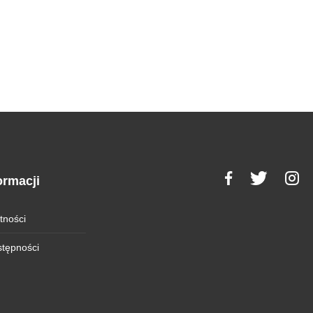
ormacji
tności
stępności