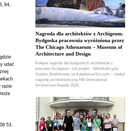
3, 94,
Nagroda dla architektów z Archigeum.
Bydgoska pracownia wyróżniona przez
The Chicago Athenaeum – Museum of
Architecture and Design
gdzie
Kolejna nagroda dla bydgoskich architektów z
my udać
pracowni Archigeum. Ich projekt - Wielofunkcyjny
znej
Stadion Biathlonowy na Kubalonce/Szczyrk – zdobył
ówkach
nagrodę architektoniczną HM International
Architecture Awards 2026.
 razie
 może
506 53