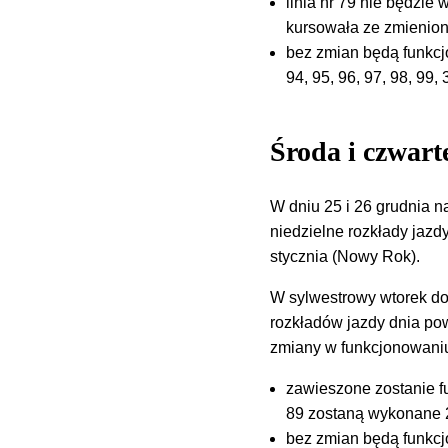
linia nr 79 nie będzi
kursowała ze zmienion
bez zmian będą funkcjono
94, 95, 96, 97, 98, 99
Środa i czwart
W dniu 25 i 26 grudnia 
niedzielne rozkłady jazd
stycznia (Nowy Rok).
W sylwestrowy wtorek do
rozkładów jazdy dnia p
zmiany w funkcjonowaniu
zawieszone zostanie fu
89 zostaną wykonane 2 
bez zmian będą funkcjono