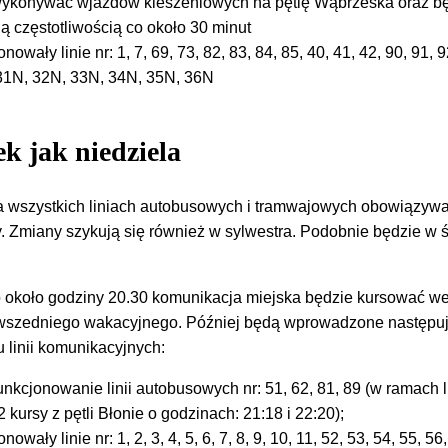
e wykonywać wjazdów kieszeniowych na pętlę Wąbrzeska oraz b
ą częstotliwością co około 30 minut
wały linie nr: 1, 7, 69, 73, 82, 83, 84, 85, 40, 41, 42, 90, 91, 9
, 31N, 32N, 33N, 34N, 35N, 36N
ek jak niedziela
na wszystkich liniach autobusowych i tramwajowych obowiązyw
y. Zmiany szykują się również w sylwestra. Podobnie będzie w 
 około godziny 20.30 komunikacja miejska będzie kursować w
owszedniego wakacyjnego. Później będą wprowadzone następu
 linii komunikacyjnych:
nkcjonowanie linii autobusowych nr: 51, 62, 81, 89 (w ramach li
kursy z pętli Błonie o godzinach: 21:18 i 22:20);
wały linie nr: 1, 2, 3, 4, 5, 6, 7, 8, 9, 10, 11, 52, 53, 54, 55, 56,