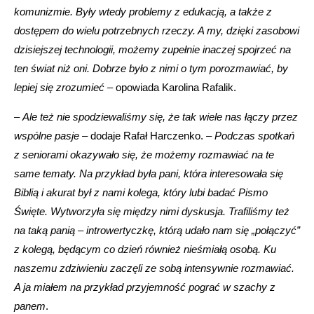
komunizmie. Były wtedy problemy z edukacją, a także z
dostępem do wielu potrzebnych rzeczy. A my, dzięki zasobowi
dzisiejszej technologii, możemy zupełnie inaczej spojrzeć na
ten świat
niż oni. Dobrze było z nimi o tym porozmawiać, by
lepiej się zrozumieć
– opowiada Karolina Rafalik.
–
Ale też nie spodziewaliśmy się, że tak wiele nas łączy przez
wspólne pasje
– dodaje Rafał Harczenko. –
Podczas spotkań
z seniorami okazywało się, że możemy rozmawiać na te
same tematy. Na przykład była pani, która interesowała się
Biblią i akurat był z nami kolega, który lubi badać Pismo
Święte. Wytworzyła się między nimi dyskusja. Trafiliśmy też
na taką panią – introwertyczkę, którą udało nam się „połączyć”
z kolegą, będącym co dzień również nieśmiałą osobą. Ku
naszemu zdziwieniu zaczęli ze sobą intensywnie rozmawiać.
A ja miałem na przykład przyjemność pograć w szachy z
panem
.