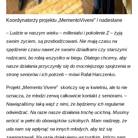
Koordynatorzy projektu „MementoVivere” / nadesłane
–
Ludzie w naszym wieku – millenialsi i pokolenie Z – żyją
swoim życiem, są przebodźcowani. Nie mają czasu na
spędzenie czasu nawet ze swoimi dziadkami czy starszymi
rodzicami, bo robią wszystko w biegu. Dlatego chcemy, aby
nasze działania przyczyniły się do mocniejszego spojrzenia w
stronę seniorów i ich potrzeb
– mówi Rafał Harczenko.
Projekt „Memento Vivere” skończy się w kwietniu, ale to nie
oznacza, że młodzi zerwą całkowicie kontakt z seniorami. –
Nawiązaliśmy taką więź z nimi, że będziemy ich regularnie
odwiedzać. Na razie nasze działania trochę ucichną. Musimy
wrócić w pełni do obowiązków szkolnych. Mam nadzieję, że
uda nam się wpłynąć na innych młodych, aby też się
zaangażowali. Na razie dziękujemy wszystkim, którzy nam