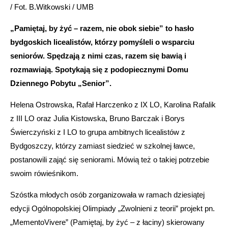
/ Fot. B.Witkowski / UMB
„Pamiętaj, by żyć – razem, nie obok siebie” to hasło
bydgoskich licealistów, którzy pomyśleli o wsparciu
seniorów. Spędzają z nimi czas, razem się bawią i
rozmawiają. Spotykają się z podopiecznymi Domu
Dziennego Pobytu „Senior”.
Helena Ostrowska, Rafał Harczenko z IX LO, Karolina Rafalik
z III LO oraz Julia Kistowska, Bruno Barczak i Borys
Świerczyński z I LO to grupa ambitnych licealistów z
Bydgoszczy, którzy zamiast siedzieć w szkolnej ławce,
postanowili zająć się seniorami. Mówią też o takiej potrzebie
swoim rówieśnikom.
Szóstka młodych osób zorganizowała w ramach dziesiątej
edycji Ogólnopolskiej Olimpiady „Zwolnieni z teorii” projekt pn.
„MementoVivere” (Pamiętaj, by żyć – z łaciny) skierowany