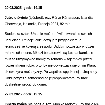
20.03.2025, godz. 19.15
Jutro o świcie
(Ljósbrot), reż. Rúnar Rúnarsson, Islandia,
Chorwacja, Holandia, Francja 2024, 82 min.
Studentka sztuki Una nie może mówić otwarcie o swoich
uczuciach. Relacje jakie łączą ją z przyjacielem, a
jednocześnie kolegą z zespołu, Diddym pozostają w dużej
mierze stłumione. Młodzi bohaterowie są kochankami, ale
muszą utrzymywać namiętny romans w tajemnicy przed
rówieśnikami i dbać o to, by nie dowiedziała się o nim Klara,
dziewczyna mężczyzny. Po wspólnie spędzonej z Uną nocy
Diddi pożycza samochód od jej współlokatora, by móc
dyskretnie wrócić do domu.
27.03.2025, godz. 19.15
Innego końca nie będzie
, reż. Monika Majorek, Polska 2024,