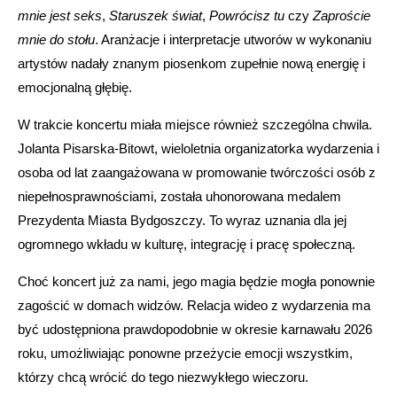
mnie jest seks
,
Staruszek świat
,
Powrócisz tu
czy
Zaproście
mnie do stołu
. Aranżacje i interpretacje utworów w wykonaniu
artystów nadały znanym piosenkom zupełnie nową energię i
emocjonalną głębię.
W trakcie koncertu miała miejsce również szczególna chwila.
Jolanta Pisarska-Bitowt, wieloletnia organizatorka wydarzenia i
osoba od lat zaangażowana w promowanie twórczości osób z
niepełnosprawnościami, została uhonorowana medalem
Prezydenta Miasta Bydgoszczy. To wyraz uznania dla jej
ogromnego wkładu w kulturę, integrację i pracę społeczną.
Choć koncert już za nami, jego magia będzie mogła ponownie
zagościć w domach widzów. Relacja wideo z wydarzenia ma
być udostępniona prawdopodobnie w okresie karnawału 2026
roku, umożliwiając ponowne przeżycie emocji wszystkim,
którzy chcą wrócić do tego niezwykłego wieczoru.