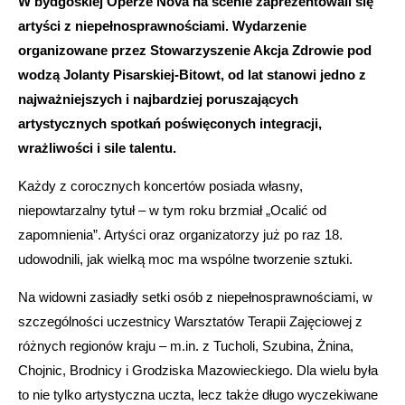
W bydgoskiej Operze Nova na scenie zaprezentowali się
artyści z niepełnosprawnościami. Wydarzenie
organizowane przez Stowarzyszenie Akcja Zdrowie pod
wodzą Jolanty Pisarskiej-Bitowt, od lat stanowi jedno z
najważniejszych i najbardziej poruszających
artystycznych spotkań poświęconych integracji,
wrażliwości i sile talentu.
Każdy z corocznych koncertów posiada własny,
niepowtarzalny tytuł – w tym roku brzmiał „Ocalić od
zapomnienia”. Artyści oraz organizatorzy już po raz 18.
udowodnili, jak wielką moc ma wspólne tworzenie sztuki.
Na widowni zasiadły setki osób z niepełnosprawnościami, w
szczególności uczestnicy Warsztatów Terapii Zajęciowej z
różnych regionów kraju – m.in. z Tucholi, Szubina, Żnina,
Chojnic, Brodnicy i Grodziska Mazowieckiego. Dla wielu była
to nie tylko artystyczna uczta, lecz także długo wyczekiwane