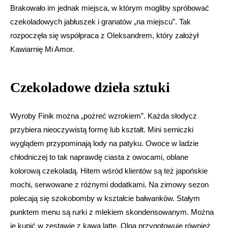
Brakowało im jednak miejsca, w którym mogliby spróbować
czekoladowych jabłuszek i granatów „na miejscu”. Tak
rozpoczęła się współpraca z Oleksandrem, który założył
Kawiarnię Mi Amor.
Czekoladowe dzieła sztuki
Wyroby Finik można „pożreć wzrokiem”. Każda słodycz
przybiera nieoczywistą formę lub kształt. Mini serniczki
wyglądem przypominają lody na patyku. Owoce w ladzie
chłodniczej to tak naprawdę ciasta z owocami, oblane
kolorową czekoladą. Hitem wśród klientów są też japońskie
mochi, serwowane z różnymi dodatkami. Na zimowy sezon
polecają się szokobomby w kształcie bałwanków. Stałym
punktem menu są rurki z mlekiem skondensowanym. Można
je kupić w zestawie z kawą latte. Olga przygotowuje również