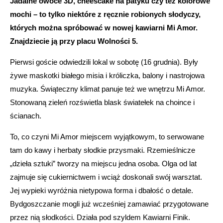
Jadalne owoce 3D, cheescake na patyku czy też kolorowe
mochi – to tylko niektóre z ręcznie robionych słodyczy,
których można spróbować w nowej kawiarni Mi Amor.
Znajdziecie ją przy placu Wolności 5.
Pierwsi goście odwiedzili lokal w sobotę (16 grudnia). Były
żywe maskotki białego misia i króliczka, balony i nastrojowa
muzyka. Świąteczny klimat panuje też we wnętrzu Mi Amor.
Stonowaną zieleń rozświetla blask światełek na choince i
ścianach.
To, co czyni Mi Amor miejscem wyjątkowym, to serwowane
tam do kawy i herbaty słodkie przysmaki. Rzemieślnicze
„dzieła sztuki” tworzy na miejscu jedna osoba. Olga od lat
zajmuje się cukiernictwem i wciąż doskonali swój warsztat.
Jej wypieki wyróżnia nietypowa forma i dbałość o detale.
Bydgoszczanie mogli już wcześniej zamawiać przygotowane
przez nią słodkości. Działa pod szyldem Kawiarni Finik.