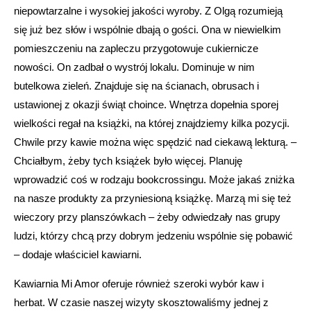
niepowtarzalne i wysokiej jakości wyroby. Z Olgą rozumieją
się już bez słów i wspólnie dbają o gości. Ona w niewielkim
pomieszczeniu na zapleczu przygotowuje cukiernicze
nowości. On zadbał o wystrój lokalu. Dominuje w nim
butelkowa zieleń. Znajduje się na ścianach, obrusach i
ustawionej z okazji świąt choince. Wnętrza dopełnia sporej
wielkości regał na książki, na której znajdziemy kilka pozycji.
Chwile przy kawie można więc spędzić nad ciekawą lekturą. –
Chciałbym, żeby tych książek było więcej. Planuję
wprowadzić coś w rodzaju bookcrossingu. Może jakaś zniżka
na nasze produkty za przyniesioną książkę. Marzą mi się też
wieczory przy planszówkach – żeby odwiedzały nas grupy
ludzi, którzy chcą przy dobrym jedzeniu wspólnie się pobawić
– dodaje właściciel kawiarni.
Kawiarnia Mi Amor oferuje również szeroki wybór kaw i
herbat. W czasie naszej wizyty skosztowaliśmy jednej z