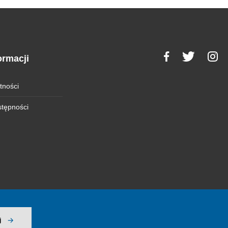
ormacji
tności
stępności
j