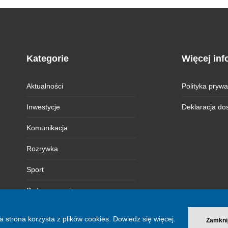
Kategorie
Więcej inf
Aktualności
Polityka prywa
Inwestycje
Deklaracja do
Komunikacja
Rozrywka
Sport
Bydgoszczanie
Magazyn BI
a strona korzysta z plików cookies.
Dowiedz się więcej.
Zamkni