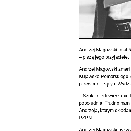
Andrzej Magowski miał 56
– piszą jego przyjaciele.
Andrzej Magowski zmarł w
Kujawsko-Pomorskiego Zw
przewodniczącym Wydzia
– Szok i niedowierzanie 
popołudnia. Trudno nam w
Andrzeja, którym składam
PZPN.
Andrzej Magowski był w