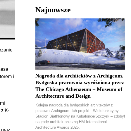
Najnowsze
rzanie
zesa
Nagroda dla architektów z Archigeum.
torem i
Bydgoska pracownia wyróżniona przez
The Chicago Athenaeum – Museum of
Architecture and Design
ymi
Kolejna nagroda dla bydgoskich architektów z
 z K-
pracowni Archigeum. Ich projekt - Wielofunkcyjny
Stadion Biathlonowy na Kubalonce/Szczyrk – zdobył
nagrodę architektoniczną HM International
Architecture Awards 2026.
 oraz