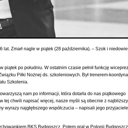
 lat. Zmarł nagle w piątek (28 października). – Szok i niedowie
 piątek po południu. W ostatnim czasie pełnił funkcję wicepre
iązku Piłki Nożnej ds. szkoleniowych. Był trenerem-koordyna
łu Szkolenia.
towarzyszą nam po informacji, która dotarła do nas piątkowego
 tej chwili napisać więcej, nasze myśli są obecnie z najbliższ
y wyrazy najgłębszego współczucia – napisali jego przyjaciele
ychowankiem BKS Bydgoszcz. Potem grał w Polonii Bydgoszcz