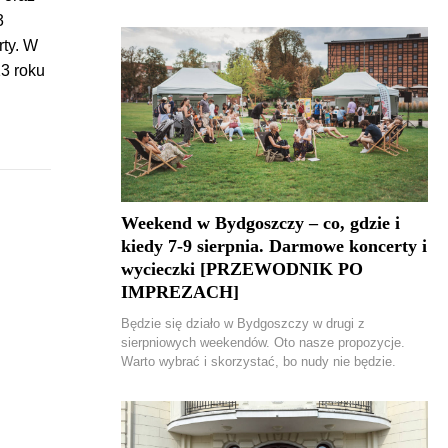
3
rty. W
13 roku
Weekend w Bydgoszczy – co, gdzie i
kiedy 7-9 sierpnia. Darmowe koncerty i
wycieczki [PRZEWODNIK PO
IMPREZACH]
Będzie się działo w Bydgoszczy w drugi z
sierpniowych weekendów. Oto nasze propozycje.
Warto wybrać i skorzystać, bo nudy nie będzie.