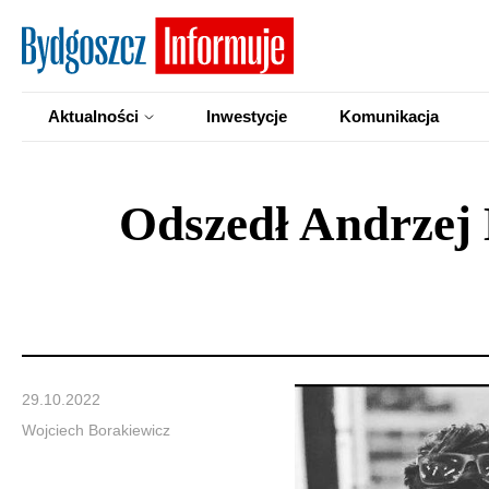
Aktualności
Inwestycje
Komunikacja
Odszedł Andrzej M
29.10.2022
Wojciech Borakiewicz