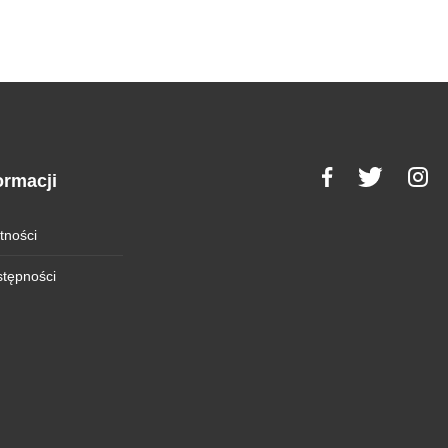
ormacji
tności
stępności