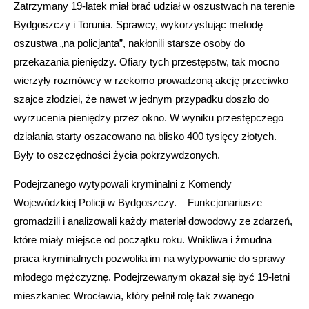
Zatrzymany 19-latek miał brać udział w oszustwach na terenie
Bydgoszczy i Torunia. Sprawcy, wykorzystując metodę
oszustwa „na policjanta”, nakłonili starsze osoby do
przekazania pieniędzy. Ofiary tych przestępstw, tak mocno
wierzyły rozmówcy w rzekomo prowadzoną akcję przeciwko
szajce złodziei, że nawet w jednym przypadku doszło do
wyrzucenia pieniędzy przez okno. W wyniku przestępczego
działania starty oszacowano na blisko 400 tysięcy złotych.
Były to oszczędności życia pokrzywdzonych.
Podejrzanego wytypowali kryminalni z Komendy
Wojewódzkiej Policji w Bydgoszczy. – Funkcjonariusze
gromadzili i analizowali każdy materiał dowodowy ze zdarzeń,
które miały miejsce od początku roku. Wnikliwa i żmudna
praca kryminalnych pozwoliła im na wytypowanie do sprawy
młodego mężczyznę. Podejrzewanym okazał się być 19-letni
mieszkaniec Wrocławia, który pełnił rolę tak zwanego