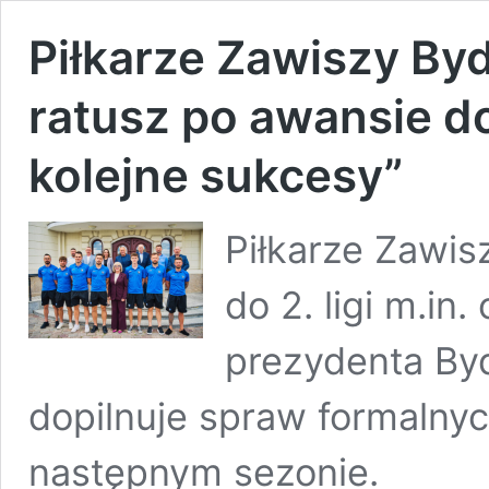
Piłkarze Zawiszy By
ratusz po awansie do 
kolejne sukcesy”
Piłkarze Zawis
do 2. ligi m.in
prezydenta By
dopilnuje spraw formalnyc
następnym sezonie.