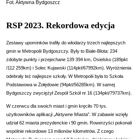
Fot. Aktywna Bydgoszcz
RSP 2023. Rekordowa edycja
Zestawy upominków trafiły do włodarzy trzech najlepszych
gmin w Metropolii Bydgoszczy. Były to Białe-Błota: 234
zdobyte punkty i przejechane 139 394 km, Osielsko (189pkt
/112 259km) i Solec Kujawski (114pkt/67992km). Wyróżnienia
odebrały też najlepsze szkoły. W Metropolii była to Szkoła
Podstawowa w Żołędowie (94pkt/56285km). W samej
Bydgoszczy zwyciężył Zespół Szkół nr 16 (134pkt/79737km).
W czerwcu dla swoich miast i gmin kręciło 70 tys.
użytkowników aplikacji „Aktywne Miasta”. W zabawie wzięły
udział 62 miasta prezydenckie i 90 gmin. Rowerzyści pokonali
wspólnie rekordowe 13 milionów kilometrów. Z czego