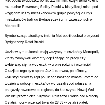
Metropolia Bydgoszcz ponad 2,2 mln km, dzięki temu kolejny
raz puchar Rowerowej Stolicy Polski w klasyfikacji miast pod
względem liczby mieszkańców w grupie powyżej 200 tyś.
mieszkańców trafił do Bydgoszczy i gmin zrzeszonych w
Metropolii.
Symboliczną statuetkę w imieniu Metropolii odebrał prezydent
Bydgoszczy Rafał Bruski.
Udział w tym sukcesie mają wszyscy mieszkańcy Metropolii,
którzy zdobywali kilometry dojeżdżając do pracy czy
wybierając się na wycieczki w gronie rodziny i przyjaciół.
Okazji do tego było sporo. Już 1 czerwca, po północy,
wyruszył pierwszy rajd po ulicach naszego miasta. Potem co
tydzień w sobotę mieszkańcy wyruszali spod ratusza na
przejazdy rowerowe po regionie, do Łabiszyna, Nowej Wsi
Wielkiej przez Solec Kujawski, Pruszcza i Nakła nad Notecią.
Ostatni, nocny przejazd trwał do 23.59 w ostatni piątek