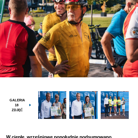
GALERIA
18
ZDJĘĆ
W ciepłe, wrześniowe popołudnie podsumowano