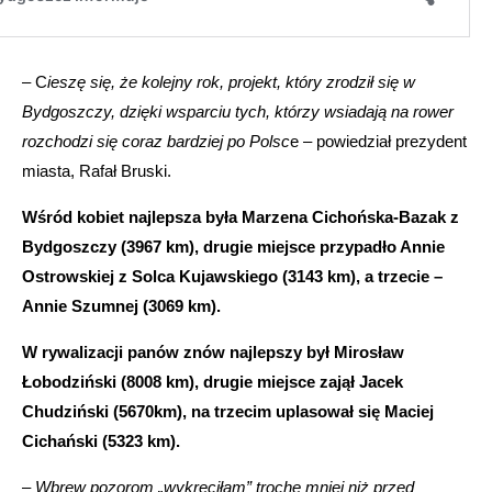
– C
ieszę się, że kolejny rok, projekt, który zrodził się w
Bydgoszczy, dzięki wsparciu tych, którzy wsiadają na rower
rozchodzi się coraz bardziej po Polsc
e – powiedział prezydent
miasta, Rafał Bruski.
Wśród kobiet najlepsza była Marzena Cichońska-Bazak z
Bydgoszczy (3967 km), drugie miejsce przypadło Annie
Ostrowskiej z Solca Kujawskiego (3143 km), a trzecie –
Annie Szumnej (3069 km).
W rywalizacji panów znów najlepszy był Mirosław
Łobodziński (8008 km), drugie miejsce zajął Jacek
Chudziński (5670km), na trzecim uplasował się Maciej
Cichański (5323 km).
–
Wbrew pozorom „wykręciłam” trochę mniej niż przed