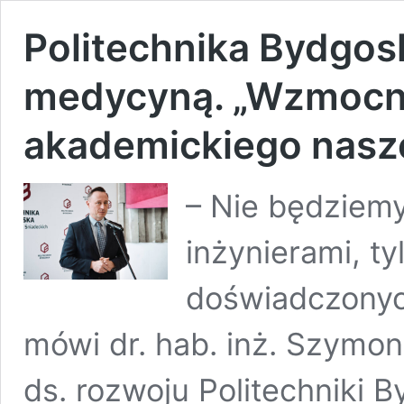
Politechnika Bydgosk
medycyną. „Wzmocni
akademickiego nasz
– Nie będziem
inżynierami, t
doświadczonyc
mówi dr. hab. inż. Szymon
ds. rozwoju Politechniki B