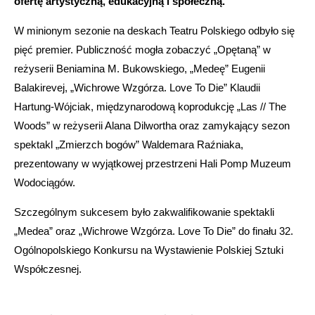
ofertę artystyczną, edukacyjną i społeczną.
W minionym sezonie na deskach Teatru Polskiego odbyło się
pięć premier. Publiczność mogła zobaczyć „Opętaną” w
reżyserii Beniamina M. Bukowskiego, „Medeę” Eugenii
Balakirevej, „Wichrowe Wzgórza. Love To Die” Klaudii
Hartung-Wójciak, międzynarodową koprodukcję „Las // The
Woods” w reżyserii Alana Dilwortha oraz zamykający sezon
spektakl „Zmierzch bogów” Waldemara Raźniaka,
prezentowany w wyjątkowej przestrzeni Hali Pomp Muzeum
Wodociągów.
Szczególnym sukcesem było zakwalifikowanie spektakli
„Medea” oraz „Wichrowe Wzgórza. Love To Die” do finału 32.
Ogólnopolskiego Konkursu na Wystawienie Polskiej Sztuki
Współczesnej.