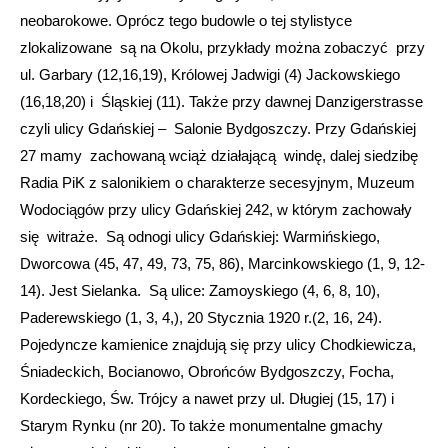
neobarokowe. Oprócz tego budowle o tej stylistyce
zlokalizowane są na Okolu, przykłady można zobaczyć przy
ul. Garbary (12,16,19), Królowej Jadwigi (4) Jackowskiego
(16,18,20) i Śląskiej (11). Także przy dawnej Danzigerstrasse
czyli ulicy Gdańskiej – Salonie Bydgoszczy. Przy Gdańskiej
27 mamy zachowaną wciąż działającą windę, dalej siedzibę
Radia PiK z salonikiem o charakterze secesyjnym, Muzeum
Wodociągów przy ulicy Gdańskiej 242, w którym zachowały
się witraże. Są odnogi ulicy Gdańskiej: Warmińskiego,
Dworcowa (45, 47, 49, 73, 75, 86), Marcinkowskiego (1, 9, 12-
14). Jest Sielanka. Są ulice: Zamoyskiego (4, 6, 8, 10),
Paderewskiego (1, 3, 4,), 20 Stycznia 1920 r.(2, 16, 24).
Pojedyncze kamienice znajdują się przy ulicy Chodkiewicza,
Śniadeckich, Bocianowo, Obrońców Bydgoszczy, Focha,
Kordeckiego, Św. Trójcy a nawet przy ul. Długiej (15, 17) i
Starym Rynku (nr 20). To także monumentalne gmachy