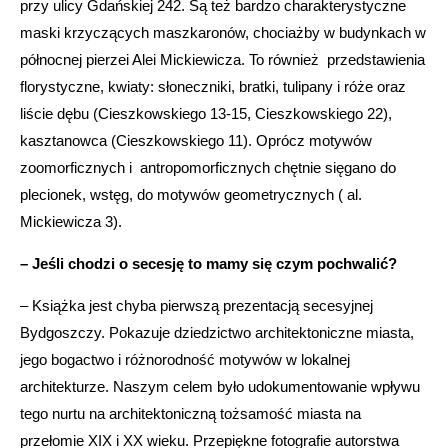
przy ulicy Gdańskiej 242. Są też bardzo charakterystyczne
maski krzyczących maszkaronów, chociażby w budynkach w
północnej pierzei Alei Mickiewicza. To również przedstawienia
florystyczne, kwiaty: słoneczniki, bratki, tulipany i róże oraz
liście dębu (Cieszkowskiego 13-15, Cieszkowskiego 22),
kasztanowca (Cieszkowskiego 11). Oprócz motywów
zoomorficznych i antropomorficznych chętnie sięgano do
plecionek, wstęg, do motywów geometrycznych ( al.
Mickiewicza 3).
– Jeśli chodzi o secesję to mamy się czym pochwalić?
– Książka jest chyba pierwszą prezentacją secesyjnej
Bydgoszczy. Pokazuje dziedzictwo architektoniczne miasta,
jego bogactwo i różnorodność motywów w lokalnej
architekturze. Naszym celem było udokumentowanie wpływu
tego nurtu na architektoniczną tożsamość miasta na
przełomie XIX i XX wieku. Przepiękne fotografie autorstwa