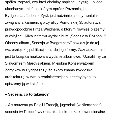
spółka” zapytał, czy ktoś chciałby napisać – cytuję – o jego
ukochanym mieście, którym oprócz Poznania, jest
Bydgoszcz. Tadeusz Zysk jest rodzinnie i sentymentalnie
związany z kamienicą przy ulicy Pomorskiej 35 autorstwa
prawdopodobnie Fritza Weidnera, o którym również piszemy
w książce. Kilka lat temu wydał album „Secesja w Poznaniu”.
Obecny album „Secesja w Bydgoszczy” nawiązuje do tej
wcześniejszej publikacji oraz do jego formy. Zaznaczam, nie
jest to książka naukowa a wydanie albumowe. Uznaliśmy ze
Sławomirem Marcysiakiem, Miejskim Konserwatorem
Zabytków w Bydgoszczy, że skoro znamy bydgoską
architekturę, w tym o reminiscencjach secesyjnych, to
opiszemy ją w książce.
– Secesja, co to takiego?
–
Art nouveau (w Belgii i Francji), jugendstil (w Niemczech)
secesja (w Polsce) wykraczała daleko poza konwencjonalne