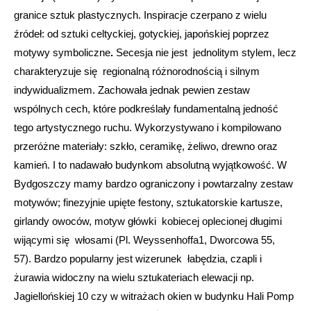
granice sztuk plastycznych. Inspiracje czerpano z wielu
źródeł: od sztuki celtyckiej, gotyckiej, japońskiej poprzez
motywy symboliczne
.
Secesja nie jest jednolitym stylem, lecz
charakteryzuje się regionalną różnorodnością i silnym
indywidualizmem. Zachowała jednak pewien zestaw
wspólnych cech, które podkreślały fundamentalną jedność
tego artystycznego ruchu. Wykorzystywano i kompilowano
przeróżne materiały: szkło, ceramikę, żeliwo, drewno oraz
kamień. I to nadawało budynkom absolutną wyjątkowość. W
Bydgoszczy mamy bardzo ograniczony i powtarzalny zestaw
motywów; finezyjnie upięte festony, sztukatorskie kartusze,
girlandy owoców, motyw główki kobiecej oplecionej długimi
wijącymi się włosami (Pl. Weyssenhoffa1, Dworcowa 55,
57). Bardzo popularny jest wizerunek łabędzia, czapli i
żurawia widoczny na wielu sztukateriach elewacji np.
Jagiellońskiej 10 czy w witrażach okien w budynku Hali Pomp