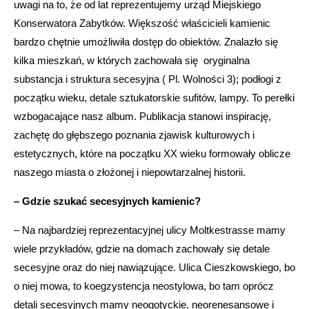
uwagi na to, że od lat reprezentujemy urząd Miejskiego
Konserwatora Zabytków. Większość właścicieli kamienic
bardzo chętnie umożliwiła dostęp do obiektów. Znalazło się
kilka mieszkań, w których zachowała się oryginalna
substancja i struktura secesyjna ( Pl. Wolności 3); podłogi z
początku wieku, detale sztukatorskie sufitów, lampy. To perełki
wzbogacające nasz album. Publikacja stanowi inspirację,
zachętę do głębszego poznania zjawisk kulturowych i
estetycznych, które na początku XX wieku formowały oblicze
naszego miasta o złożonej i niepowtarzalnej historii.
– Gdzie szukać secesyjnych kamienic?
– Na najbardziej reprezentacyjnej ulicy Moltkestrasse mamy
wiele przykładów, gdzie na domach zachowały się detale
secesyjne oraz do niej nawiązujące. Ulica Cieszkowskiego, bo
o niej mowa, to koegzystencja neostylowa, bo tam oprócz
detali secesyjnych mamy neogotyckie, neorenesansowe i